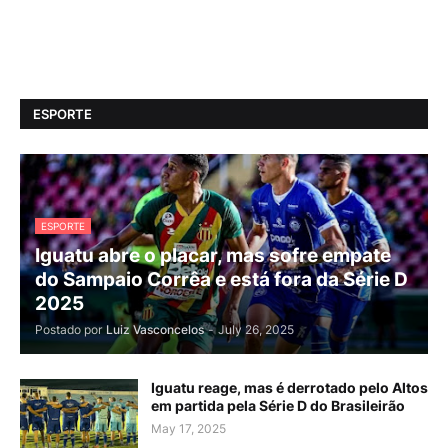
ESPORTE
ESPORTE
Iguatu abre o placar, mas sofre empate
do Sampaio Corrêa e está fora da Série D
2025
Postado por
Luiz Vasconcelos
-
July 26, 2025
Iguatu reage, mas é derrotado pelo Altos
em partida pela Série D do Brasileirão
May 17, 2025