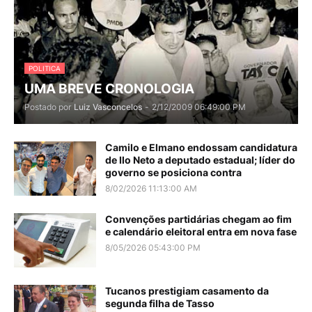
POLITICA
UMA BREVE CRONOLOGIA
Postado por
Luiz Vasconcelos
-
2/12/2009 06:49:00 PM
Camilo e Elmano endossam candidatura
de Ilo Neto a deputado estadual; líder do
governo se posiciona contra
8/02/2026 11:13:00 AM
Convenções partidárias chegam ao fim
e calendário eleitoral entra em nova fase
8/05/2026 05:43:00 PM
Tucanos prestigiam casamento da
segunda filha de Tasso