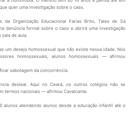
rar a homofobia. O menino tem só 16 anos e pensa até em
 que quer uma investigação sobre o caso.
e da Organização Educacional Farias Brito, Tales de Sá
ma denúncia formal sobre o caso e abrirá uma investigação
 sala de aula.
ças um desejo homossexual que não existe nessa idade. Nós
fessores homossexuais, alunos homossexuais — afirmou
ificar sabotagem da concorrência.
ncia desleal. Aqui no Ceará, os outros colégios não se
m termos nacionais — afirmou Cavalcante.
0 alunos atendendo alunos desde a educação infantil até o