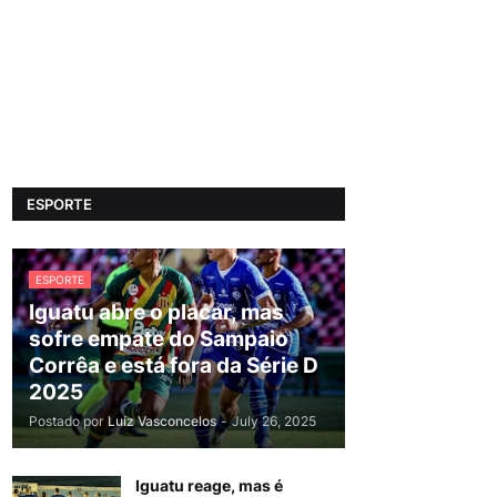
ESPORTE
ESPORTE
Iguatu abre o placar, mas
sofre empate do Sampaio
Corrêa e está fora da Série D
2025
Postado por
Luiz Vasconcelos
-
July 26, 2025
Iguatu reage, mas é