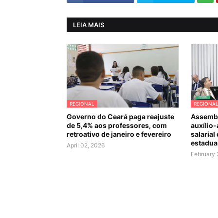
LEIA MAIS
REGIONAL
REGIONA
Governo do Ceará paga reajuste
Assembl
de 5,4% aos professores, com
auxílio-
retroativo de janeiro e fevereiro
salarial
estadua
April 02, 2026
February 