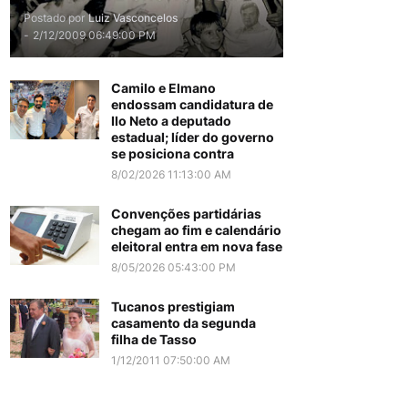
Postado por
Luiz Vasconcelos
-
2/12/2009 06:49:00 PM
Camilo e Elmano
endossam candidatura de
Ilo Neto a deputado
estadual; líder do governo
se posiciona contra
8/02/2026 11:13:00 AM
Convenções partidárias
chegam ao fim e calendário
eleitoral entra em nova fase
8/05/2026 05:43:00 PM
Tucanos prestigiam
casamento da segunda
filha de Tasso
1/12/2011 07:50:00 AM