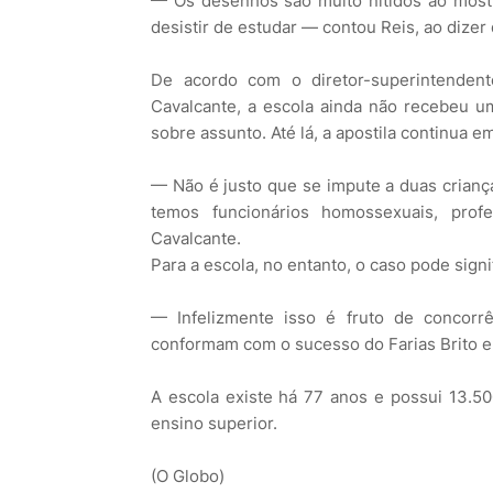
— Os desenhos são muito nítidos ao most
desistir de estudar — contou Reis, ao dizer
De acordo com o diretor-superintendent
Cavalcante, a escola ainda não recebeu u
sobre assunto. Até lá, a apostila continua em
— Não é justo que se impute a duas crian
temos funcionários homossexuais, pro
Cavalcante.
Para a escola, no entanto, o caso pode sign
— Infelizmente isso é fruto de concorrê
conformam com o sucesso do Farias Brito e
A escola existe há 77 anos e possui 13.50
ensino superior.
(O Globo)