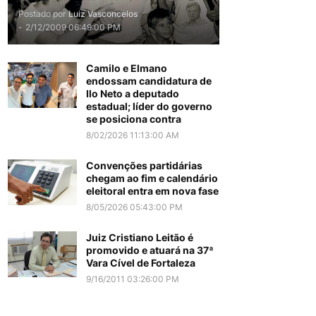
Postado por
Luiz Vasconcelos
-
2/12/2009 06:49:00 PM
Camilo e Elmano
endossam candidatura de
Ilo Neto a deputado
estadual; líder do governo
se posiciona contra
8/02/2026 11:13:00 AM
Convenções partidárias
chegam ao fim e calendário
eleitoral entra em nova fase
8/05/2026 05:43:00 PM
Juiz Cristiano Leitão é
promovido e atuará na 37ª
Vara Cível de Fortaleza
9/16/2011 03:26:00 PM