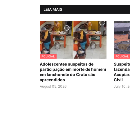
LEIA MAIS
POLICIAL
POLICIAL
Adolescentes suspeitos de
Suspeit
participação em morte de homem
fazenda
em lanchonete do Crato são
Acopiara
apreendidos
Civil
August 05, 2026
July 10, 