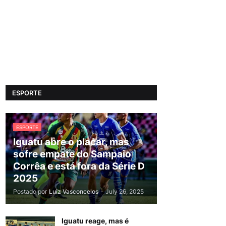
ESPORTE
ESPORTE
Iguatu abre o placar, mas
sofre empate do Sampaio
Corrêa e está fora da Série D
2025
Postado por
Luiz Vasconcelos
-
July 26, 2025
Iguatu reage, mas é