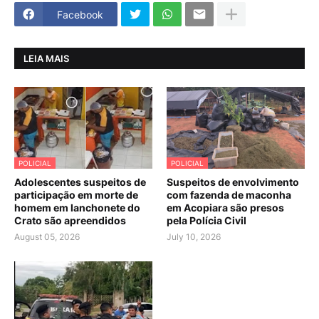
Facebook
LEIA MAIS
POLICIAL
POLICIAL
Adolescentes suspeitos de
Suspeitos de envolvimento
participação em morte de
com fazenda de maconha
homem em lanchonete do
em Acopiara são presos
Crato são apreendidos
pela Polícia Civil
August 05, 2026
July 10, 2026