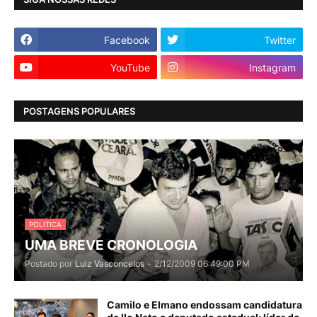
Facebook
Twitter
YouTube
Instagram
POSTAGENS POPULARES
POLITICA
UMA BREVE CRONOLOGIA
Postado por
Luiz Vasconcelos
-
2/12/2009 06:49:00 PM
Camilo e Elmano endossam candidatura