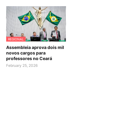
REGIONAL
Assembleia aprova dois mil
novos cargos para
professores no Ceará
February 25, 2026