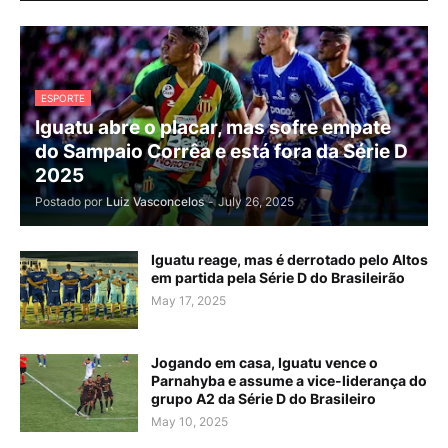
ESPORTE
Iguatu abre o placar, mas sofre empate
do Sampaio Corrêa e está fora da Série D
2025
Postado por
Luiz Vasconcelos
-
July 26, 2025
Iguatu reage, mas é derrotado pelo Altos
em partida pela Série D do Brasileirão
May 17, 2025
Jogando em casa, Iguatu vence o
Parnahyba e assume a vice-liderança do
grupo A2 da Série D do Brasileiro
May 10, 2025