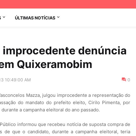
S
ÚLTIMAS NOTÍCIAS
lga improcedente denúncia
l em Quixeramobim
13 10:49:00 AM
0
 Vasconcelos Mazza, julgou improcedente a representação do
assação do mandato do prefeito eleito, Cirilo Pimenta, por
o) durante a campanha eleitoral do ano passado.
 Público informou que recebeu notícia de suposta compra de
as de que o candidato, durante a campanha eleitoral, teria