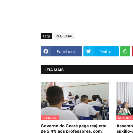
Tags
REGIONAL
Facebook
Twitter
LEIA MAIS
REGIONAL
REGIONA
Governo do Ceará paga reajuste
Assembl
de 5,4% aos professores, com
auxílio-