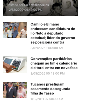
Postado por
Luiz Vasconcelos
-
2/12/2009 06:49:00 PM
Camilo e Elmano
endossam candidatura de
Ilo Neto a deputado
estadual; líder do governo
se posiciona contra
8/02/2026 11:13:00 AM
Convenções partidárias
chegam ao fim e calendário
eleitoral entra em nova fase
8/05/2026 05:43:00 PM
Tucanos prestigiam
casamento da segunda
filha de Tasso
1/12/2011 07:50:00 AM