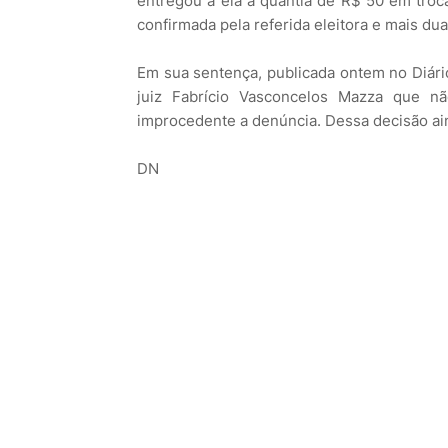
entregou a ela a quantia de R$ 50 em troc
confirmada pela referida eleitora e mais dua
Em sua sentença, publicada ontem no Diário 
juiz Fabrício Vasconcelos Mazza que n
improcedente a denúncia. Dessa decisão aind
DN