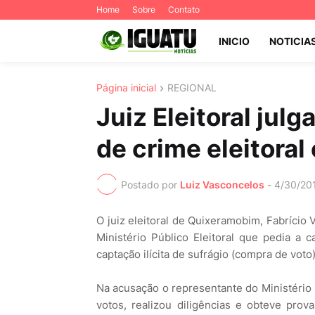
Home
Sobre
Contato
INICIO
NOTICIA
Página inicial
REGIONAL
Juiz Eleitoral ju
de crime eleitora
Postado por
Luiz Vasconcelos
-
4/30/20
O juiz eleitoral de Quixeramobim, Fabrício
Ministério Público Eleitoral que pedia a c
captação ilícita de sufrágio (compra de vot
Na acusação o representante do Ministério
votos, realizou diligências e obteve prov