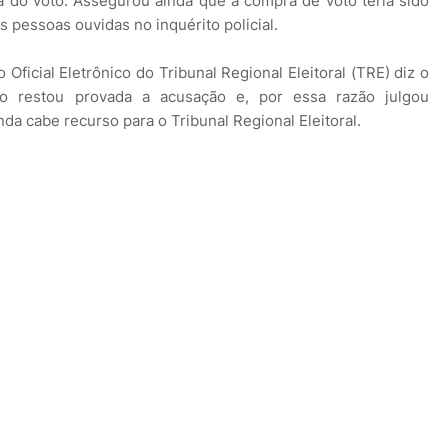
a do voto. Assegurou ainda que a compra de voto teria sido
s pessoas ouvidas no inquérito policial.
Oficial Eletrônico do Tribunal Regional Eleitoral (TRE) diz o
ão restou provada a acusação e, por essa razão julgou
a cabe recurso para o Tribunal Regional Eleitoral.