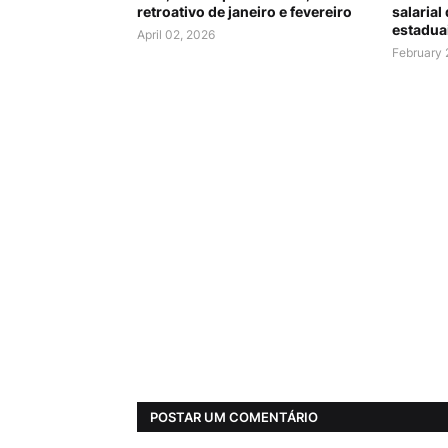
retroativo de janeiro e fevereiro
salarial
estadua
April 02, 2026
February 
POSTAR UM COMENTÁRIO