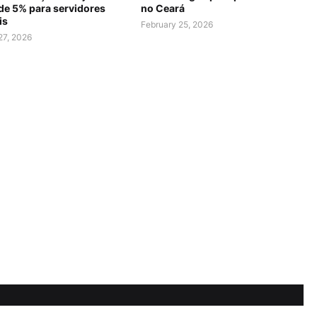
 de 5% para servidores
no Ceará
is
February 25, 2026
27, 2026