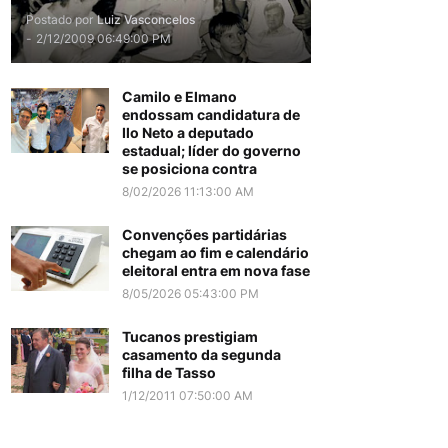
Postado por
Luiz Vasconcelos
-
2/12/2009 06:49:00 PM
Camilo e Elmano
endossam candidatura de
Ilo Neto a deputado
estadual; líder do governo
se posiciona contra
8/02/2026 11:13:00 AM
Convenções partidárias
chegam ao fim e calendário
eleitoral entra em nova fase
8/05/2026 05:43:00 PM
Tucanos prestigiam
casamento da segunda
filha de Tasso
1/12/2011 07:50:00 AM