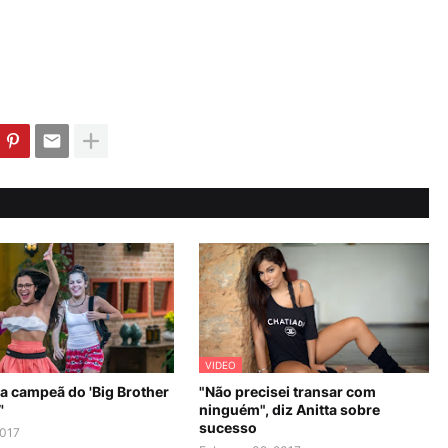
VIDEO
 a campeã do 'Big Brother
"Não precisei transar com
'
ninguém", diz Anitta sobre
sucesso
2017