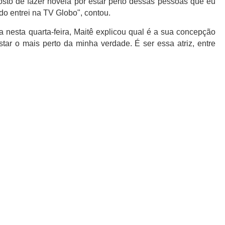
osto de fazer novela por estar perto dessas pessoas que eu
o entrei na TV Globo", contou.
da nesta quarta-feira, Maitê explicou qual é a sua concepção
tar o mais perto da minha verdade. É ser essa atriz, entre