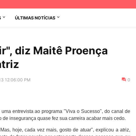
S
ÚLTIMAS NOTÍCIAS
r", diz Maitê Proença
triz
13 12:06:00 PM
0
e uma entrevista ao programa "Viva o Sucesso", do canal de
so de insegurança quase fez sua carreira acabar mais cedo.
as, hoje, cada vez mais, gosto de atuar", explicou a atriz,