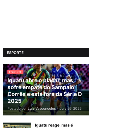
ESPORTE
ESPORTE
Iguatu abre o placar, mas
sofre empate do Sampaio
Corrêa e está fora da Série D
2025
Postado por
Luiz Vasconcelos
-
July 26, 2025
Iguatu reage, mas é