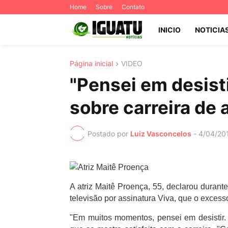
Home
Sobre
Contato
INICIO
NOTICIA
Página inicial
VIDEO
"Pensei em desisti
sobre carreira de a
Postado por
Luiz Vasconcelos
-
4/04/20
A atriz Maitê Proença, 55, declarou durant
televisão por assinatura Viva, que o exces
"Em muitos momentos, pensei em desistir. M