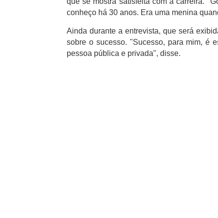
que se mostra satisfeita com a carreira.
"G
conheço há 30 anos. Era uma menina quand
Ainda durante a entrevista, que será exibi
sobre o sucesso.
"Sucesso, para mim, é es
pessoa pública e privada", disse.