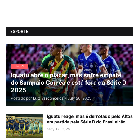
ESPORTE
ESPORTE
Iguatu abre o placar, mas sofre empate
do Sampaio Corrêa e está fora da Série D
2025
Postado por
Luiz Vasconcelos
-
July 26, 2025
Iguatu reage, mas é derrotado pelo Altos
em partida pela Série D do Brasileirão
May 17, 2025