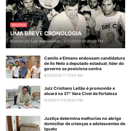
POLITICA
UMA BREVE CRONOLOGIA
Postado por
Luiz Vasconcelos
-
2/12/2009 06:49:00 PM
Camilo e Elmano endossam candidatura
de Ilo Neto a deputado estadual; líder do
governo se posiciona contra
8/02/2026 11:13:00 AM
Juiz Cristiano Leitão é promovido e
atuará na 37ª Vara Cível de Fortaleza
9/16/2011 03:26:00 PM
Justiça determina melhorias no abrigo
domiciliar de crianças e adolescentes de
Iguatu