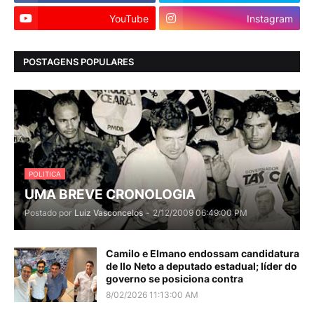
YouTube
Instagram
POSTAGENS POPULARES
POLITICA
UMA BREVE CRONOLOGIA
Postado por
Luiz Vasconcelos
-
2/12/2009 06:49:00 PM
Camilo e Elmano endossam candidatura
de Ilo Neto a deputado estadual; líder do
governo se posiciona contra
8/02/2026 11:13:00 AM