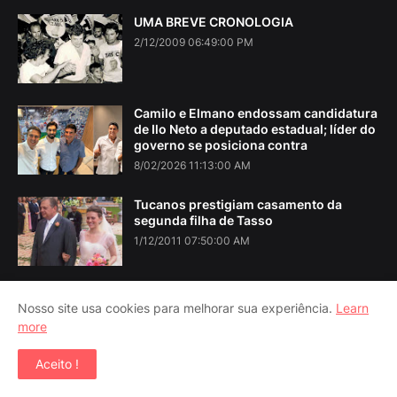
UMA BREVE CRONOLOGIA
2/12/2009 06:49:00 PM
Camilo e Elmano endossam candidatura
de Ilo Neto a deputado estadual; líder do
governo se posiciona contra
8/02/2026 11:13:00 AM
Tucanos prestigiam casamento da
segunda filha de Tasso
1/12/2011 07:50:00 AM
Nosso site usa cookies para melhorar sua experiência.
Learn
more
Home
About Us
Contact Us
RTL Version
Aceito !
Copyright ©
2026
Iguatu Noticias