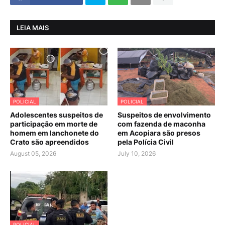
LEIA MAIS
POLICIAL
POLICIAL
Adolescentes suspeitos de
Suspeitos de envolvimento
participação em morte de
com fazenda de maconha
homem em lanchonete do
em Acopiara são presos
Crato são apreendidos
pela Polícia Civil
August 05, 2026
July 10, 2026
POLICIAL