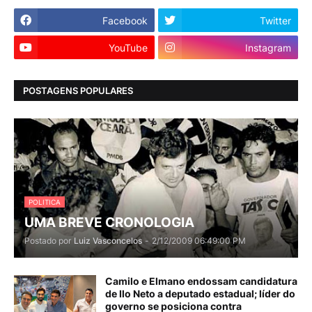
Facebook
Twitter
YouTube
Instagram
POSTAGENS POPULARES
POLITICA
UMA BREVE CRONOLOGIA
Postado por
Luiz Vasconcelos
-
2/12/2009 06:49:00 PM
Camilo e Elmano endossam candidatura
de Ilo Neto a deputado estadual; líder do
governo se posiciona contra