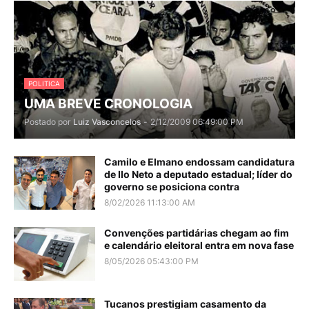
POLITICA
UMA BREVE CRONOLOGIA
Postado por
Luiz Vasconcelos
-
2/12/2009 06:49:00 PM
Camilo e Elmano endossam candidatura
de Ilo Neto a deputado estadual; líder do
governo se posiciona contra
8/02/2026 11:13:00 AM
Convenções partidárias chegam ao fim
e calendário eleitoral entra em nova fase
8/05/2026 05:43:00 PM
Tucanos prestigiam casamento da