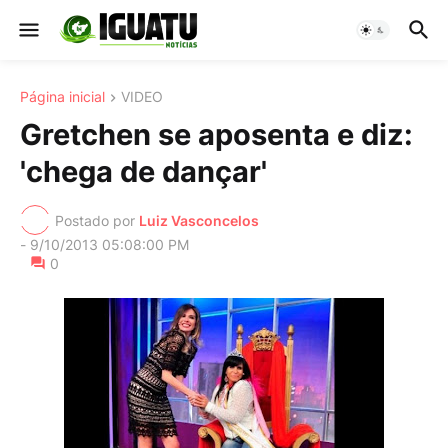
Página inicial
VIDEO
Gretchen se aposenta e diz:
'chega de dançar'
Postado por
Luiz Vasconcelos
-
9/10/2013 05:08:00 PM
0