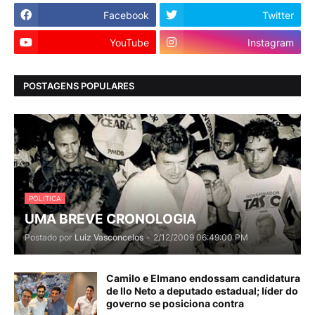
Facebook
Twitter
YouTube
Instagram
POSTAGENS POPULARES
POLITICA
UMA BREVE CRONOLOGIA
Postado por
Luiz Vasconcelos
-
2/12/2009 06:49:00 PM
Camilo e Elmano endossam candidatura
de Ilo Neto a deputado estadual; líder do
governo se posiciona contra