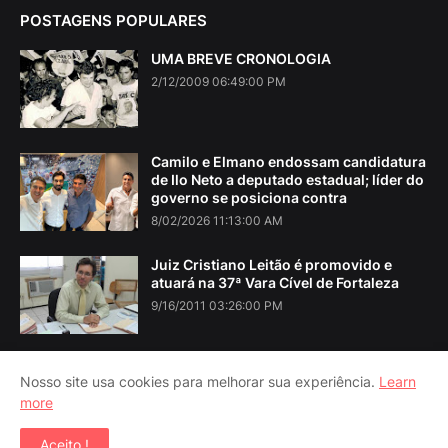
POSTAGENS POPULARES
UMA BREVE CRONOLOGIA
2/12/2009 06:49:00 PM
Camilo e Elmano endossam candidatura
de Ilo Neto a deputado estadual; líder do
governo se posiciona contra
8/02/2026 11:13:00 AM
Juiz Cristiano Leitão é promovido e
atuará na 37ª Vara Cível de Fortaleza
9/16/2011 03:26:00 PM
Nosso site usa cookies para melhorar sua experiência.
Learn
more
Home
About Us
Contact Us
RTL Version
Aceito !
Copyright ©
2026
Iguatu Noticias