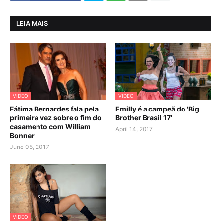
LEIA MAIS
VIDEO
VIDEO
Fátima Bernardes fala pela
Emilly é a campeã do 'Big
primeira vez sobre o fim do
Brother Brasil 17'
casamento com William
April 14, 2017
Bonner
June 05, 2017
VIDEO