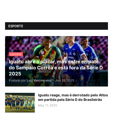
ESPORTE
ESPORTE
Iguatu abre o placar, mas sofre empate
do Sampaio Corrêa e está fora da Série D
2025
Postado por
Luiz Vasconcelos
-
July 26, 2025
Iguatu reage, mas é derrotado pelo Altos
em partida pela Série D do Brasileirão
May 17, 2025