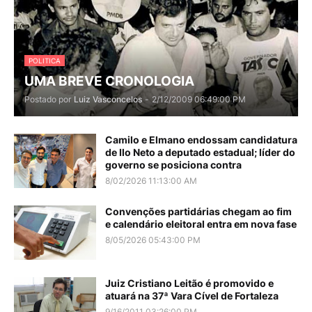
POLITICA
UMA BREVE CRONOLOGIA
Postado por
Luiz Vasconcelos
-
2/12/2009 06:49:00 PM
Camilo e Elmano endossam candidatura
de Ilo Neto a deputado estadual; líder do
governo se posiciona contra
8/02/2026 11:13:00 AM
Convenções partidárias chegam ao fim
e calendário eleitoral entra em nova fase
8/05/2026 05:43:00 PM
Juiz Cristiano Leitão é promovido e
atuará na 37ª Vara Cível de Fortaleza
9/16/2011 03:26:00 PM