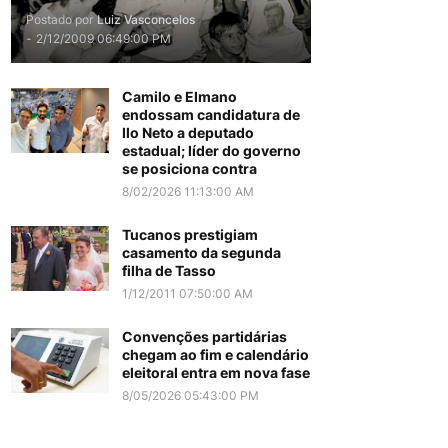
Postado por
Luiz Vasconcelos
-
2/12/2009 06:49:00 PM
Camilo e Elmano
endossam candidatura de
Ilo Neto a deputado
estadual; líder do governo
se posiciona contra
8/02/2026 11:13:00 AM
Tucanos prestigiam
casamento da segunda
filha de Tasso
1/12/2011 07:50:00 AM
Convenções partidárias
chegam ao fim e calendário
eleitoral entra em nova fase
8/05/2026 05:43:00 PM