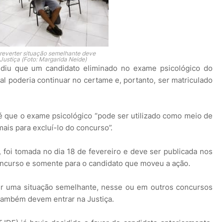
reverter situação semelhante deve
Justiça (Foto: Margarida Neide)
diu que um candidato eliminado no exame psicológico do
ral poderia continuar no certame e, portanto, ser matriculado
 que o exame psicológico “pode ser utilizado como meio de
ais para excluí-lo do concurso”.
, foi tomada no dia 18 de fevereiro e deve ser publicada nos
oncurso e somente para o candidato que moveu a ação.
er uma situação semelhante, nesse ou em outros concursos
 também devem entrar na Justiça.