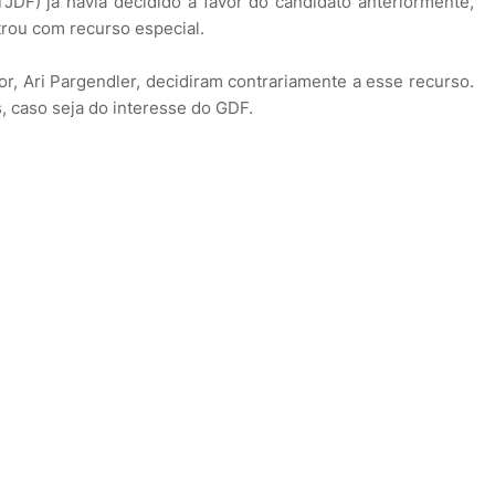
(TJDF) já havia decidido a favor do candidato anteriormente,
trou com recurso especial.
tor, Ari Pargendler, decidiram contrariamente a esse recurso.
, caso seja do interesse do GDF.