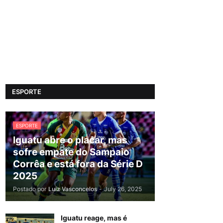
ESPORTE
ESPORTE
Iguatu abre o placar, mas
sofre empate do Sampaio
Corrêa e está fora da Série D
2025
Postado por
Luiz Vasconcelos
-
July 26, 2025
Iguatu reage, mas é