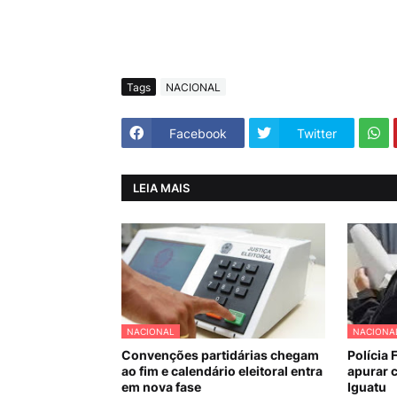
Tags
NACIONAL
Facebook
Twitter
LEIA MAIS
NACIONAL
NACIONA
Convenções partidárias chegam
Polícia 
ao fim e calendário eleitoral entra
apurar c
em nova fase
Iguatu