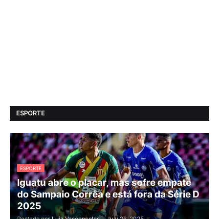
ESPORTE
ESPORTE
Iguatu abre o placar, mas sofre empate
do Sampaio Corrêa e está fora da Série D
2025
Postado por
Luiz Vasconcelos
-
July 26, 2025