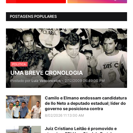
POSTAGENS POPULARES
POLITICA
UMA BREVE CRONOLOGIA
Postado por
Luiz Vasconcelos
-
2/12/2009 06:49:00 PM
Camilo e Elmano endossam candidatura
de Ilo Neto a deputado estadual; líder do
governo se posiciona contra
8/02/2026 11:13:00 AM
Juiz Cristiano Leitão é promovido e