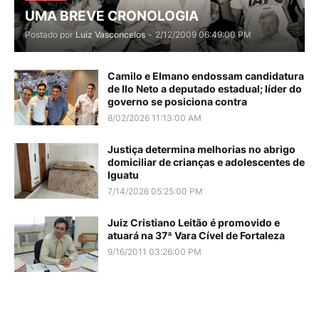
UMA BREVE CRONOLOGIA
Postado por
Luiz Vasconcelos
-
2/12/2009 06:49:00 PM
Camilo e Elmano endossam candidatura
de Ilo Neto a deputado estadual; líder do
governo se posiciona contra
8/02/2026 11:13:00 AM
Justiça determina melhorias no abrigo
domiciliar de crianças e adolescentes de
Iguatu
7/14/2026 05:25:00 PM
Juiz Cristiano Leitão é promovido e
atuará na 37ª Vara Cível de Fortaleza
9/16/2011 03:26:00 PM