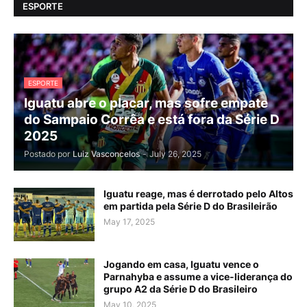
ESPORTE
ESPORTE
Iguatu abre o placar, mas sofre empate
do Sampaio Corrêa e está fora da Série D
2025
Postado por
Luiz Vasconcelos
-
July 26, 2025
Iguatu reage, mas é derrotado pelo Altos
em partida pela Série D do Brasileirão
May 17, 2025
Jogando em casa, Iguatu vence o
Parnahyba e assume a vice-liderança do
grupo A2 da Série D do Brasileiro
May 10, 2025