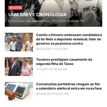
POLITICA
UMA BREVE CRONOLOGIA
Postado por
Luiz Vasconcelos
-
2/12/2009 06:49:00 PM
Camilo e Elmano endossam candidatura
de Ilo Neto a deputado estadual; líder do
governo se posiciona contra
8/02/2026 11:13:00 AM
Tucanos prestigiam casamento da
segunda filha de Tasso
1/12/2011 07:50:00 AM
Convenções partidárias chegam ao fim
e calendário eleitoral entra em nova fase
8/05/2026 05:43:00 PM