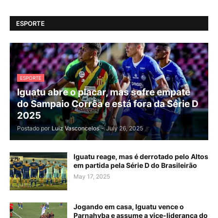
ESPORTE
ESPORTE
Iguatu abre o placar, mas sofre empate
do Sampaio Corrêa e está fora da Série D
2025
Postado por
Luiz Vasconcelos
-
July 26, 2025
Iguatu reage, mas é derrotado pelo Altos
em partida pela Série D do Brasileirão
May 17, 2025
Jogando em casa, Iguatu vence o
Parnahyba e assume a vice-liderança do