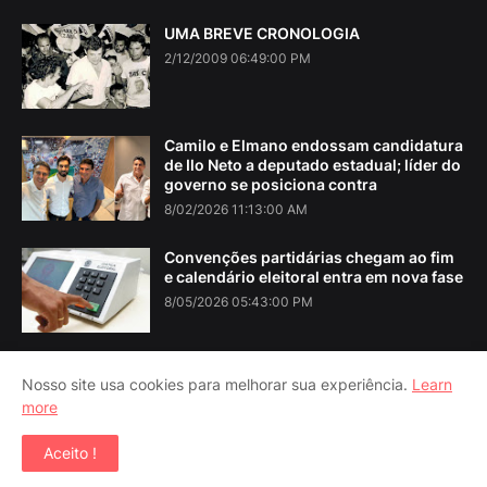
UMA BREVE CRONOLOGIA
2/12/2009 06:49:00 PM
Camilo e Elmano endossam candidatura
de Ilo Neto a deputado estadual; líder do
governo se posiciona contra
8/02/2026 11:13:00 AM
Convenções partidárias chegam ao fim
e calendário eleitoral entra em nova fase
8/05/2026 05:43:00 PM
Nosso site usa cookies para melhorar sua experiência.
Learn
more
Home
About Us
Contact Us
RTL Version
Aceito !
Copyright ©
2026
Iguatu Noticias