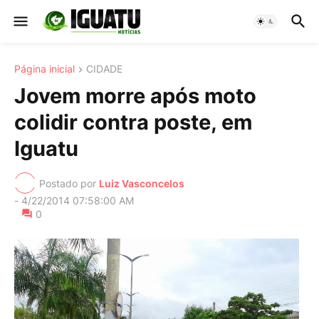
Página inicial
CIDADE
Jovem morre após moto
colidir contra poste, em
Iguatu
Postado por
Luiz Vasconcelos
-
4/22/2014 07:58:00 AM
0