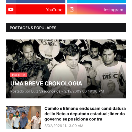
YouTube
Instagram
POSTAGENS POPULARES
POLITICA
UMA BREVE CRONOLOGIA
Postado por
Luiz Vasconcelos
-
2/12/2009 06:49:00 PM
Camilo e Elmano endossam candidatura
de Ilo Neto a deputado estadual; líder do
governo se posiciona contra
8/02/2026 11:13:00 AM