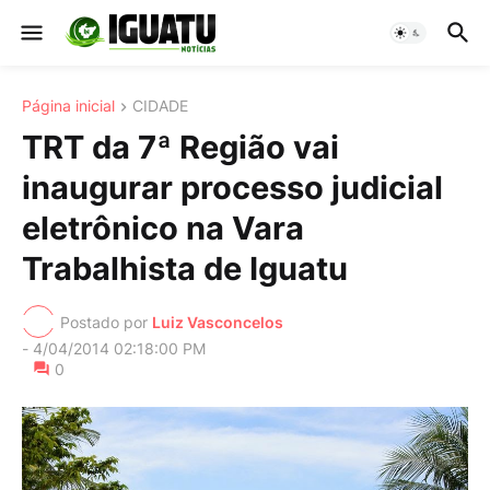
Página inicial
CIDADE
TRT da 7ª Região vai
inaugurar processo judicial
eletrônico na Vara
Trabalhista de Iguatu
Postado por
Luiz Vasconcelos
-
4/04/2014 02:18:00 PM
0