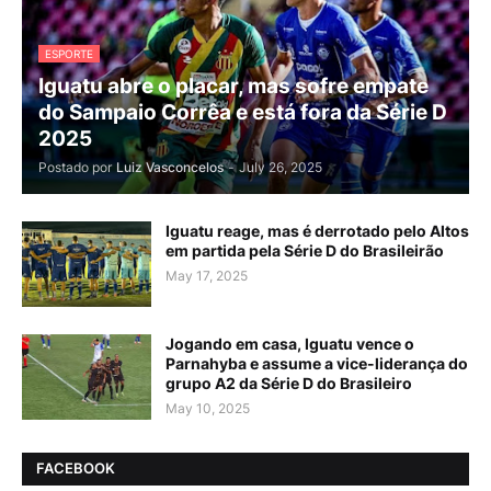
ESPORTE
Iguatu abre o placar, mas sofre empate
do Sampaio Corrêa e está fora da Série D
2025
Postado por
Luiz Vasconcelos
-
July 26, 2025
Iguatu reage, mas é derrotado pelo Altos
em partida pela Série D do Brasileirão
May 17, 2025
Jogando em casa, Iguatu vence o
Parnahyba e assume a vice-liderança do
grupo A2 da Série D do Brasileiro
May 10, 2025
FACEBOOK