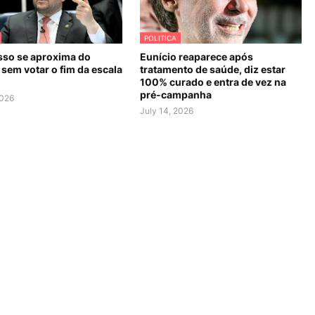
POLITICA
so se aproxima do
Eunício reaparece após
sem votar o fim da escala
tratamento de saúde, diz estar
100% curado e entra de vez na
pré-campanha
2026
July 14, 2026