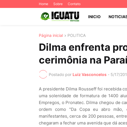
Home
Sobre
Contato
INICIO
NOTICIA
Página inicial
POLITICA
Dilma enfrenta pr
cerimônia na Para
Postado por
Luiz Vasconcelos
-
5/17/20
A presidente Dilma Rousseff foi recebida c
uma solenidade de formatura de 1400 alu
Empregos, o Pronatec. Dilma chegou de car
ordem como "Da Copa eu abro mão, q
manifestantes, cerca de 200 pessoas, entre
chegaram a fechar uma avenida que dá acess