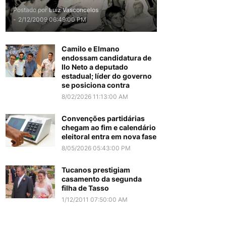
Postado por
Luiz Vasconcelos
-
2/12/2009 06:49:00 PM
Camilo e Elmano
endossam candidatura de
Ilo Neto a deputado
estadual; líder do governo
se posiciona contra
8/02/2026 11:13:00 AM
Convenções partidárias
chegam ao fim e calendário
eleitoral entra em nova fase
8/05/2026 05:43:00 PM
Tucanos prestigiam
casamento da segunda
filha de Tasso
1/12/2011 07:50:00 AM