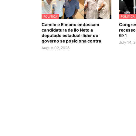
POLITICA
POLITICA
Camilo e Elmano endossam
Congres
candidatura de Ilo Neto a
recesso 
deputado estadual; líder do
6×1
governo se posiciona contra
July 14, 
August 02, 2026