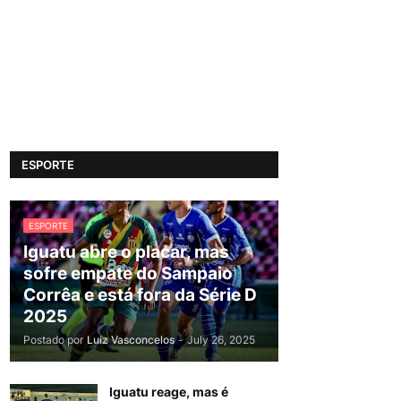
ESPORTE
ESPORTE
Iguatu abre o placar, mas
sofre empate do Sampaio
Corrêa e está fora da Série D
2025
Postado por
Luiz Vasconcelos
-
July 26, 2025
Iguatu reage, mas é