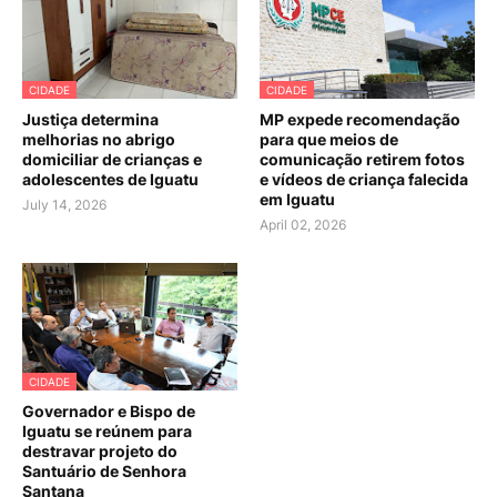
CIDADE
CIDADE
Justiça determina
MP expede recomendação
melhorias no abrigo
para que meios de
domiciliar de crianças e
comunicação retirem fotos
adolescentes de Iguatu
e vídeos de criança falecida
em Iguatu
July 14, 2026
April 02, 2026
CIDADE
Governador e Bispo de
Iguatu se reúnem para
destravar projeto do
Santuário de Senhora
Santana