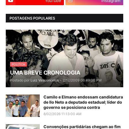
YouTube
Instagram
POSTAGENS POPULARES
POLITICA
UMA BREVE CRONOLOGIA
Postado por
Luiz Vasconcelos
-
2/12/2009 06:49:00 PM
Camilo e Elmano endossam candidatura
de Ilo Neto a deputado estadual; líder do
governo se posiciona contra
8/02/2026 11:13:00 AM
Convenções partidárias chegam ao fim