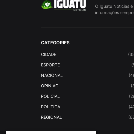
O Iguatu Noticias é
informações sempre
CATEGORIES
CIDADE
(3
ESPORTE
(
NACIONAL
(4
OPINIAO
(
POLICIAL
(2
POLITICA
(4
REGIONAL
(6