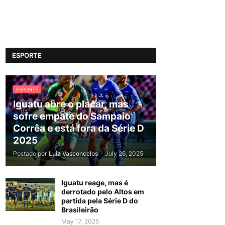
ESPORTE
ESPORTE
Iguatu abre o placar, mas
sofre empate do Sampaio
Corrêa e está fora da Série D
2025
Postado por
Luiz Vasconcelos
-
July 26, 2025
Iguatu reage, mas é
derrotado pelo Altos em
partida pela Série D do
Brasileirão
May 17, 2025