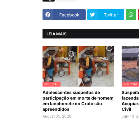
Facebook
Twitter
LEIA MAIS
POLICIAL
POLICIAL
Adolescentes suspeitos de
Suspeit
participação em morte de homem
fazenda
em lanchonete do Crato são
Acopiara
apreendidos
Civil
August 05, 2026
July 10, 