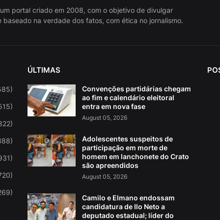
 um portal criado em 2008, com o objetivo de divulgar
 baseado na verdade dos fatos, com ética no jornalismo.
ÚLTIMAS
PO
Convenções partidárias chegam
585)
ao fim e calendário eleitoral
515)
entra em nova fase
August 05, 2026
822)
Adolescentes suspeitos de
388)
participação em morte de
homem em lanchonete do Crato
931)
são apreendidos
720)
August 05, 2026
269)
Camilo e Elmano endossam
candidatura de Ilo Neto a
deputado estadual; líder do