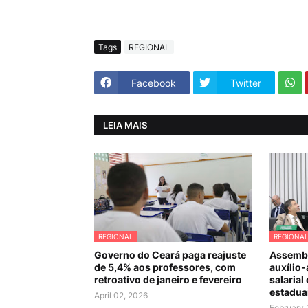
Tags
REGIONAL
Facebook
Twitter
LEIA MAIS
REGIONAL
REGIONA
Governo do Ceará paga reajuste
Assembl
de 5,4% aos professores, com
auxílio-
retroativo de janeiro e fevereiro
salarial
estadua
April 02, 2026
February 