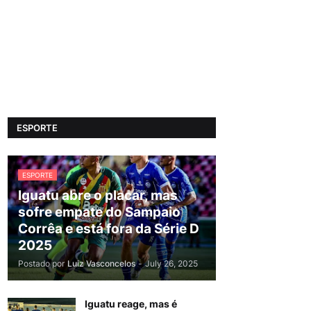
ESPORTE
ESPORTE
Iguatu abre o placar, mas
sofre empate do Sampaio
Corrêa e está fora da Série D
2025
Postado por
Luiz Vasconcelos
-
July 26, 2025
Iguatu reage, mas é