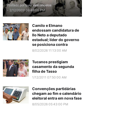
Postado por
Luiz Vasconcelos
-
2/12/2009 06:49:00 PM
Camilo e Elmano
endossam candidatura de
Ilo Neto a deputado
estadual; líder do governo
se posiciona contra
8/02/2026 11:13:00 AM
Tucanos prestigiam
casamento da segunda
filha de Tasso
1/12/2011 07:50:00 AM
Convenções partidárias
chegam ao fim e calendário
eleitoral entra em nova fase
8/05/2026 05:43:00 PM