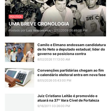
POLITICA
UMA BREVE CRONOLOGIA
Postado por
Luiz Vasconcelos
-
2/12/2009 06:49:00 PM
Camilo e Elmano endossam candidatura
de Ilo Neto a deputado estadual; líder do
governo se posiciona contra
8/02/2026 11:13:00 AM
Convenções partidárias chegam ao fim
e calendário eleitoral entra em nova fase
8/05/2026 05:43:00 PM
Juiz Cristiano Leitão é promovido e
atuará na 37ª Vara Cível de Fortaleza
9/16/2011 03:26:00 PM