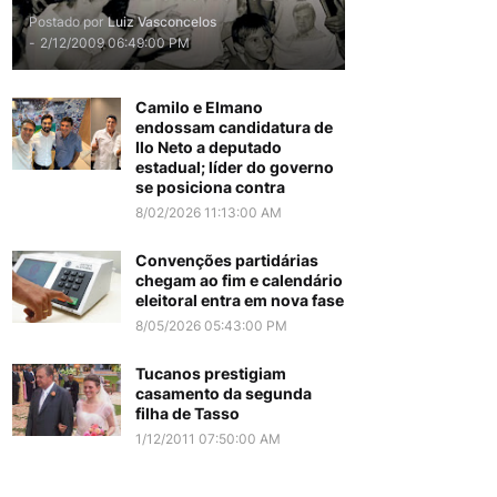
Postado por
Luiz Vasconcelos
-
2/12/2009 06:49:00 PM
Camilo e Elmano
endossam candidatura de
Ilo Neto a deputado
estadual; líder do governo
se posiciona contra
8/02/2026 11:13:00 AM
Convenções partidárias
chegam ao fim e calendário
eleitoral entra em nova fase
8/05/2026 05:43:00 PM
Tucanos prestigiam
casamento da segunda
filha de Tasso
1/12/2011 07:50:00 AM