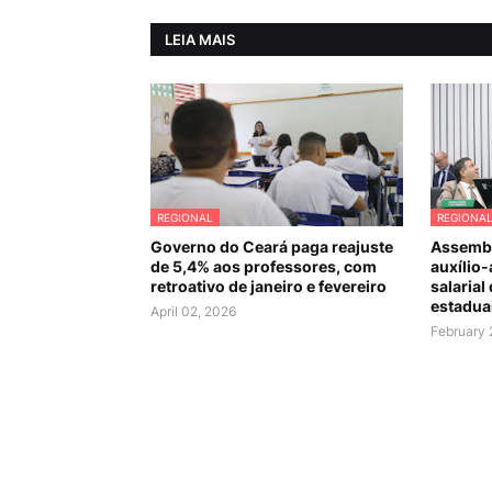
LEIA MAIS
REGIONAL
REGIONA
Governo do Ceará paga reajuste
Assembl
de 5,4% aos professores, com
auxílio-
retroativo de janeiro e fevereiro
salarial
estadua
April 02, 2026
February 