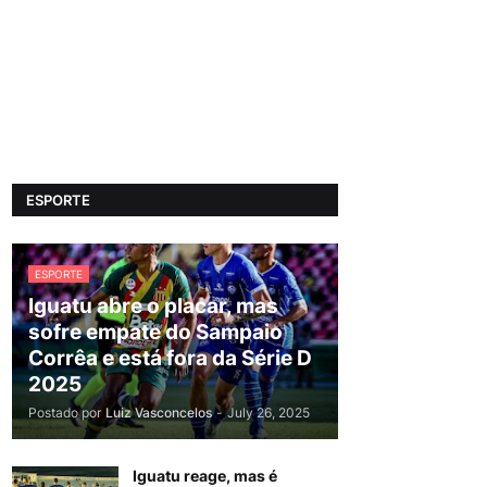
ESPORTE
ESPORTE
Iguatu abre o placar, mas
sofre empate do Sampaio
Corrêa e está fora da Série D
2025
Postado por
Luiz Vasconcelos
-
July 26, 2025
Iguatu reage, mas é