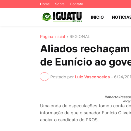
Home
Sobre
Contato
INICIO
NOTICIA
Página inicial
REGIONAL
Aliados rechaçam 
de Eunício ao gov
Postado por
Luiz Vasconcelos
-
6/24/20
Roberto Pessoa
ao g
Uma onda de especulações tomou conta dos 
informação de que o senador Eunício Olivei
apoiar o candidato do PROS.