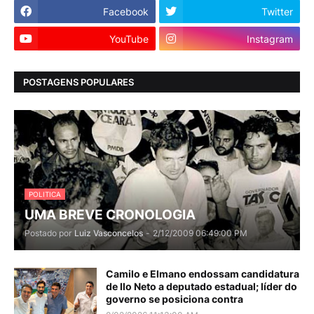
Facebook
Twitter
YouTube
Instagram
POSTAGENS POPULARES
POLITICA
UMA BREVE CRONOLOGIA
Postado por
Luiz Vasconcelos
-
2/12/2009 06:49:00 PM
Camilo e Elmano endossam candidatura
de Ilo Neto a deputado estadual; líder do
governo se posiciona contra