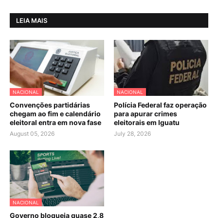
LEIA MAIS
NACIONAL
NACIONAL
Convenções partidárias
Polícia Federal faz operação
chegam ao fim e calendário
para apurar crimes
eleitoral entra em nova fase
eleitorais em Iguatu
August 05, 2026
July 28, 2026
NACIONAL
Governo bloqueia quase 2,8