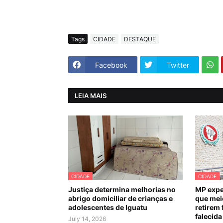
Tags
CIDADE
DESTAQUE
Facebook
Twitter
LEIA MAIS
CIDADE
CIDADE
Justiça determina melhorias no
MP expe
abrigo domiciliar de crianças e
que mei
adolescentes de Iguatu
retirem 
falecida
July 14, 2026