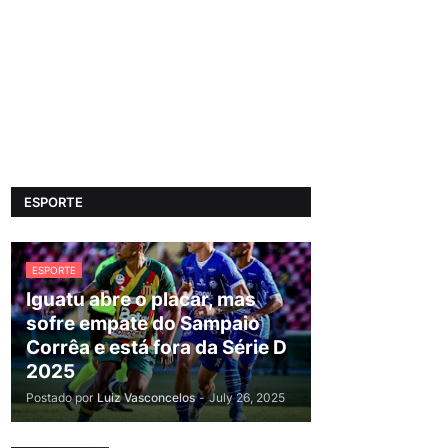
ESPORTE
ESPORTE
Iguatu abre o placar, mas
sofre empate do Sampaio
Corrêa e está fora da Série D
2025
Postado por
Luiz Vasconcelos
-
July 26, 2025