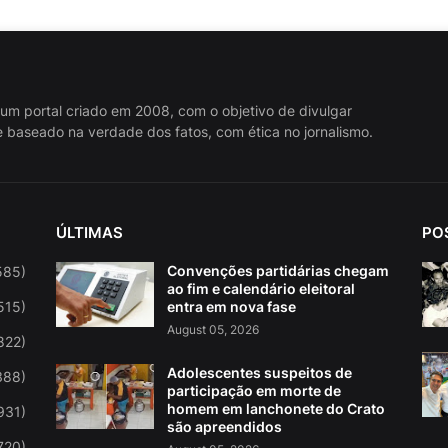
 um portal criado em 2008, com o objetivo de divulgar
 baseado na verdade dos fatos, com ética no jornalismo.
ÚLTIMAS
PO
Convenções partidárias chegam
585)
ao fim e calendário eleitoral
515)
entra em nova fase
August 05, 2026
822)
Adolescentes suspeitos de
388)
participação em morte de
homem em lanchonete do Crato
931)
são apreendidos
720)