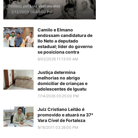
Postado por
Luiz Vasconcelos
-
2/12/2009 06:49:00 PM
Camilo e Elmano
endossam candidatura de
Ilo Neto a deputado
estadual; líder do governo
se posiciona contra
8/02/2026 11:13:00 AM
Justiça determina
melhorias no abrigo
domiciliar de crianças e
adolescentes de Iguatu
7/14/2026 05:25:00 PM
Juiz Cristiano Leitão é
promovido e atuará na 37ª
Vara Cível de Fortaleza
9/16/2011 03:26:00 PM