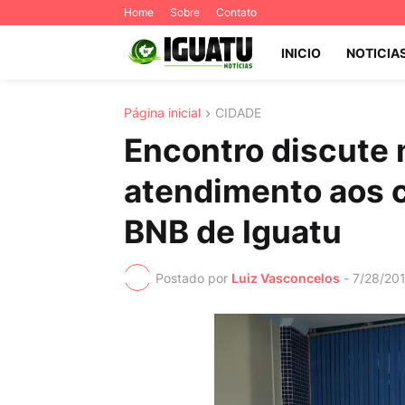
Home
Sobre
Contato
INICIO
NOTICIA
Página inicial
CIDADE
Encontro discute 
atendimento aos c
BNB de Iguatu
Postado por
Luiz Vasconcelos
-
7/28/20