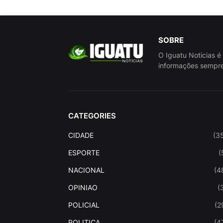
SOBRE
O Iguatu Noticias é
informações sempre
CATEGORIES
CIDADE
(3
ESPORTE
(
NACIONAL
(4
OPINIAO
(
POLICIAL
(2
POLITICA
(4