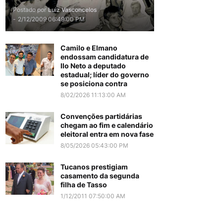
Postado por
Luiz Vasconcelos
-
2/12/2009 06:49:00 PM
Camilo e Elmano
endossam candidatura de
Ilo Neto a deputado
estadual; líder do governo
se posiciona contra
8/02/2026 11:13:00 AM
Convenções partidárias
chegam ao fim e calendário
eleitoral entra em nova fase
8/05/2026 05:43:00 PM
Tucanos prestigiam
casamento da segunda
filha de Tasso
1/12/2011 07:50:00 AM