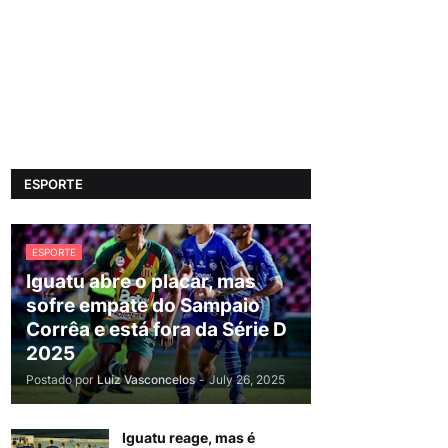
ESPORTE
ESPORTE
Iguatu abre o placar, mas
sofre empate do Sampaio
Corrêa e está fora da Série D
2025
Postado por
Luiz Vasconcelos
-
July 26, 2025
Iguatu reage, mas é