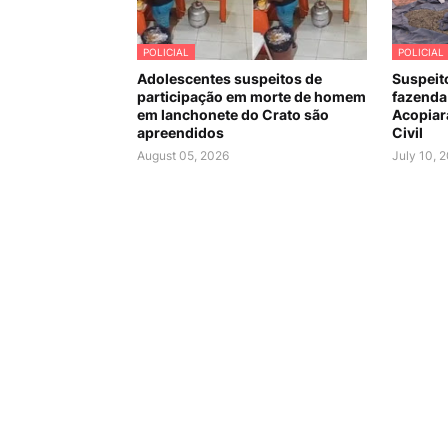
POLICIAL
POLICIAL
Adolescentes suspeitos de
Suspeit
participação em morte de homem
fazenda
em lanchonete do Crato são
Acopiara
apreendidos
Civil
August 05, 2026
July 10, 