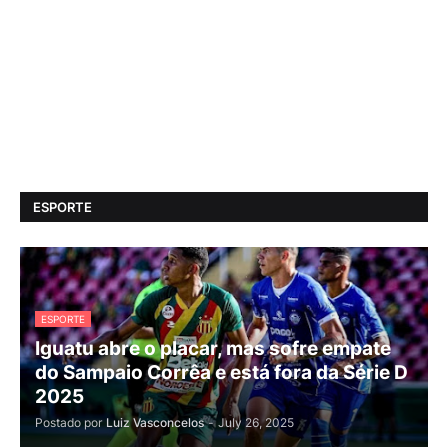
ESPORTE
ESPORTE
Iguatu abre o placar, mas sofre empate
do Sampaio Corrêa e está fora da Série D
2025
Postado por
Luiz Vasconcelos
-
July 26, 2025