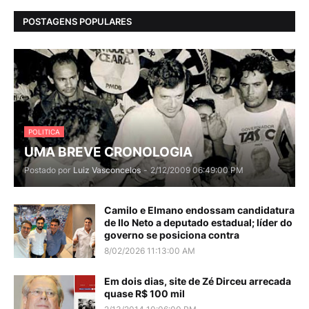
POSTAGENS POPULARES
POLITICA
UMA BREVE CRONOLOGIA
Postado por
Luiz Vasconcelos
-
2/12/2009 06:49:00 PM
Camilo e Elmano endossam candidatura
de Ilo Neto a deputado estadual; líder do
governo se posiciona contra
8/02/2026 11:13:00 AM
Em dois dias, site de Zé Dirceu arrecada
quase R$ 100 mil