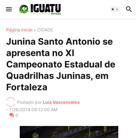
Página inicial
CIDADE
Junina Santo Antonio se
apresenta no XI
Campeonato Estadual de
Quadrilhas Juninas, em
Fortaleza
Postado por
Luiz Vasconcelos
-
7/26/2014 09:12:00 AM
0