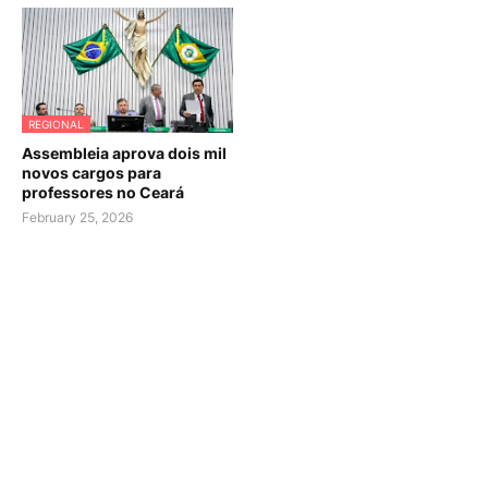
REGIONAL
Assembleia aprova dois mil
novos cargos para
professores no Ceará
February 25, 2026