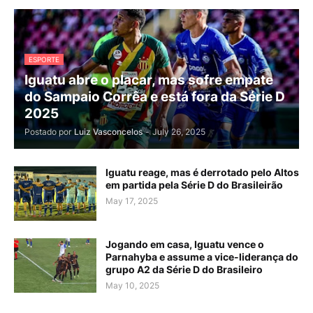
ESPORTE
Iguatu abre o placar, mas sofre empate
do Sampaio Corrêa e está fora da Série D
2025
Postado por
Luiz Vasconcelos
-
July 26, 2025
Iguatu reage, mas é derrotado pelo Altos
em partida pela Série D do Brasileirão
May 17, 2025
Jogando em casa, Iguatu vence o
Parnahyba e assume a vice-liderança do
grupo A2 da Série D do Brasileiro
May 10, 2025