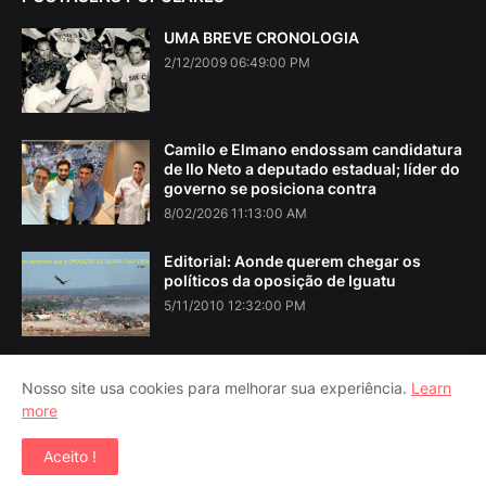
UMA BREVE CRONOLOGIA
2/12/2009 06:49:00 PM
Camilo e Elmano endossam candidatura
de Ilo Neto a deputado estadual; líder do
governo se posiciona contra
8/02/2026 11:13:00 AM
Editorial: Aonde querem chegar os
políticos da oposição de Iguatu
5/11/2010 12:32:00 PM
Nosso site usa cookies para melhorar sua experiência.
Learn
more
Home
About Us
Contact Us
RTL Version
Aceito !
Copyright ©
2026
Iguatu Noticias