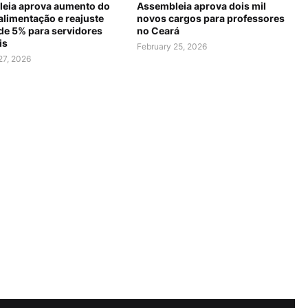
eia aprova aumento do
Assembleia aprova dois mil
alimentação e reajuste
novos cargos para professores
 de 5% para servidores
no Ceará
is
February 25, 2026
27, 2026