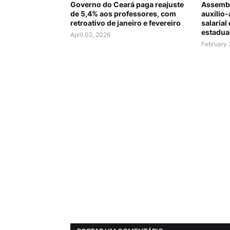
Governo do Ceará paga reajuste
Assembl
de 5,4% aos professores, com
auxílio-
retroativo de janeiro e fevereiro
salarial
estadua
April 02, 2026
February 