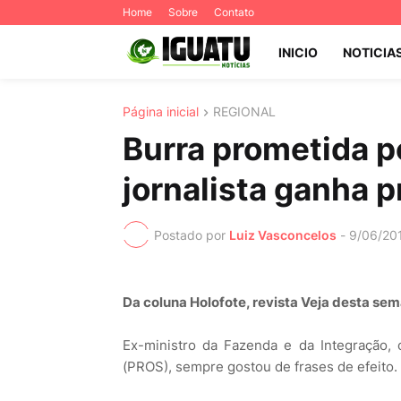
Home
Sobre
Contato
INICIO
NOTICIA
Página inicial
REGIONAL
Burra prometida p
jornalista ganha p
Postado por
Luiz Vasconcelos
-
9/06/20
Da coluna Holofote, revista Veja desta se
Ex-ministro da Fazenda e da Integração,
(PROS), sempre gostou de frases de efeito.