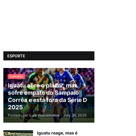
ESPORTE
ESPORTE
Iguatu abre o placar, mas
sofre empate do Sampaio
Corrêa e está fora da Série D
2025
Postado por
Luiz Vasconcelos
-
July 26, 2025
Iguatu reage, mas é