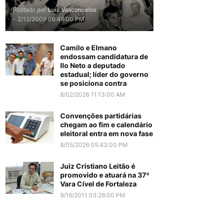
Postado por
Luiz Vasconcelos
-
2/12/2009 06:49:00 PM
Camilo e Elmano
endossam candidatura de
Ilo Neto a deputado
estadual; líder do governo
se posiciona contra
8/02/2026 11:13:00 AM
Convenções partidárias
chegam ao fim e calendário
eleitoral entra em nova fase
8/05/2026 05:43:00 PM
Juiz Cristiano Leitão é
promovido e atuará na 37ª
Vara Cível de Fortaleza
9/16/2011 03:26:00 PM