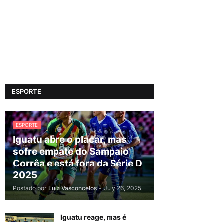
ESPORTE
ESPORTE
Iguatu abre o placar, mas
sofre empate do Sampaio
Corrêa e está fora da Série D
2025
Postado por
Luiz Vasconcelos
-
July 26, 2025
Iguatu reage, mas é