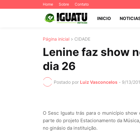
Home
Sobre
Contato
INICIO
NOTICIA
Página inicial
CIDADE
Lenine faz show n
dia 26
Postado por
Luiz Vasconcelos
-
9/13/20
O Sesc Iguatu trás para o município show 
parte do projeto Estacionamento da Música,
no ginásio da instituição.