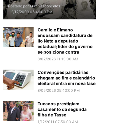
Postado por
Luiz Vasconcelos
-
2/12/2009 06:49:00 PM
Camilo e Elmano
endossam candidatura de
Ilo Neto a deputado
estadual; líder do governo
se posiciona contra
8/02/2026 11:13:00 AM
Convenções partidárias
chegam ao fim e calendário
eleitoral entra em nova fase
8/05/2026 05:43:00 PM
Tucanos prestigiam
casamento da segunda
filha de Tasso
1/12/2011 07:50:00 AM