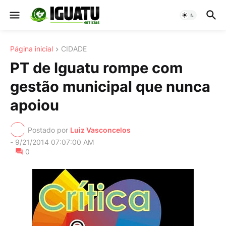
Página inicial
CIDADE
PT de Iguatu rompe com
gestão municipal que nunca
apoiou
Postado por
Luiz Vasconcelos
-
9/21/2014 07:07:00 AM
0