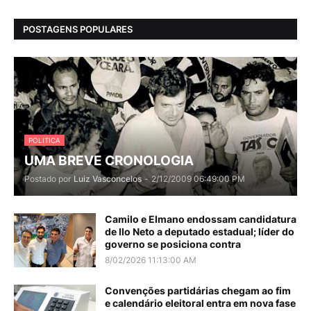
POSTAGENS POPULARES
POLITICA
UMA BREVE CRONOLOGIA
Postado por
Luiz Vasconcelos
-
2/12/2009 06:49:00 PM
Camilo e Elmano endossam candidatura
de Ilo Neto a deputado estadual; líder do
governo se posiciona contra
8/02/2026 11:13:00 AM
Convenções partidárias chegam ao fim
e calendário eleitoral entra em nova fase