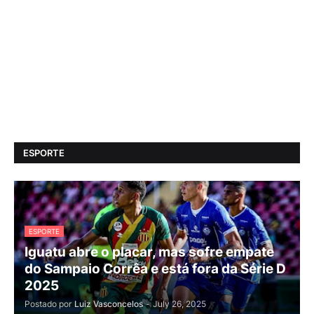
ESPORTE
ESPORTE
Iguatu abre o placar, mas sofre empate
do Sampaio Corrêa e está fora da Série D
2025
Postado por
Luiz Vasconcelos
-
July 26, 2025