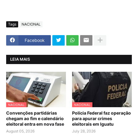
Tags
NACIONAL
Facebook
LEIA MAIS
NACIONAL
NACIONAL
Convenções partidárias
Polícia Federal faz operação
chegam ao fim e calendário
para apurar crimes
eleitoral entra em nova fase
eleitorais em Iguatu
August 05, 2026
July 28, 2026