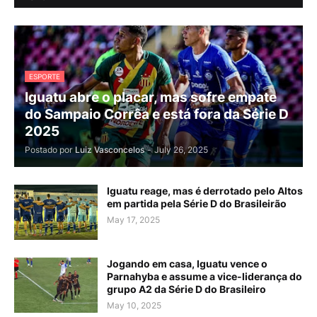
ESPORTE
Iguatu abre o placar, mas sofre empate
do Sampaio Corrêa e está fora da Série D
2025
Postado por
Luiz Vasconcelos
-
July 26, 2025
Iguatu reage, mas é derrotado pelo Altos
em partida pela Série D do Brasileirão
May 17, 2025
Jogando em casa, Iguatu vence o
Parnahyba e assume a vice-liderança do
grupo A2 da Série D do Brasileiro
May 10, 2025