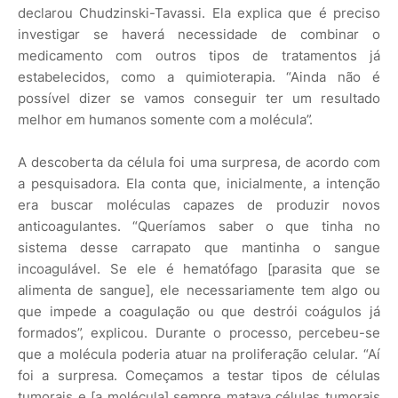
declarou Chudzinski-Tavassi. Ela explica que é preciso
investigar se haverá necessidade de combinar o
medicamento com outros tipos de tratamentos já
estabelecidos, como a quimioterapia. “Ainda não é
possível dizer se vamos conseguir ter um resultado
melhor em humanos somente com a molécula”.
A descoberta da célula foi uma surpresa, de acordo com
a pesquisadora. Ela conta que, inicialmente, a intenção
era buscar moléculas capazes de produzir novos
anticoagulantes. “Queríamos saber o que tinha no
sistema desse carrapato que mantinha o sangue
incoagulável. Se ele é hematófago [parasita que se
alimenta de sangue], ele necessariamente tem algo ou
que impede a coagulação ou que destrói coágulos já
formados”, explicou. Durante o processo, percebeu-se
que a molécula poderia atuar na proliferação celular. “Aí
foi a surpresa. Começamos a testar tipos de células
tumorais e [a molécula] sempre matava células tumorais