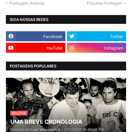
Postagem Anterior
Próxima Postagem
SIGA NOSSAS REDES
Facebook
Twitter
YouTube
Instagram
POSTAGENS POPULARES
POLITICA
UMA BREVE CRONOLOGIA
Postado por
Luiz Vasconcelos
-
2/12/2009 06:49:00 PM