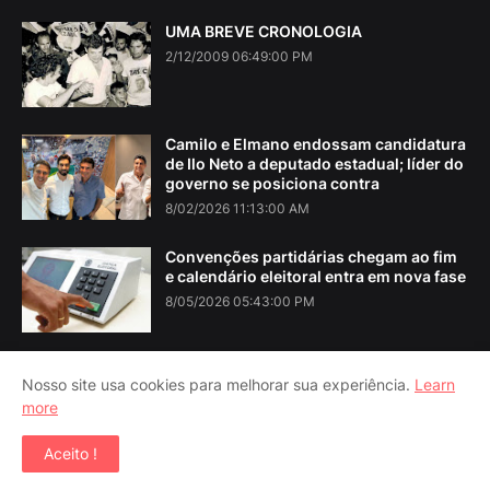
UMA BREVE CRONOLOGIA
2/12/2009 06:49:00 PM
Camilo e Elmano endossam candidatura
de Ilo Neto a deputado estadual; líder do
governo se posiciona contra
8/02/2026 11:13:00 AM
Convenções partidárias chegam ao fim
e calendário eleitoral entra em nova fase
8/05/2026 05:43:00 PM
Nosso site usa cookies para melhorar sua experiência.
Learn
more
Home
About Us
Contact Us
RTL Version
Aceito !
Copyright ©
2026
Iguatu Noticias