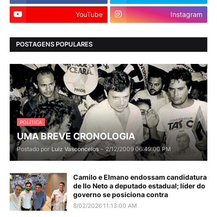
YouTube
Instagram
POSTAGENS POPULARES
POLITICA
UMA BREVE CRONOLOGIA
Postado por
Luiz Vasconcelos
-
2/12/2009 06:49:00 PM
Camilo e Elmano endossam candidatura
de Ilo Neto a deputado estadual; líder do
governo se posiciona contra
8/02/2026 11:13:00 AM