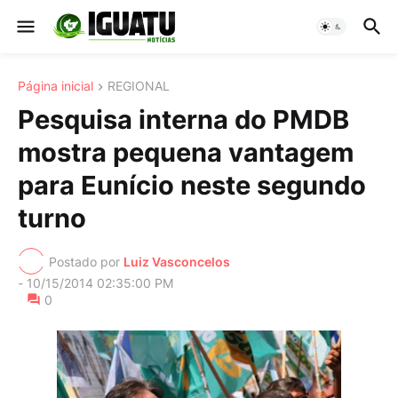
Página inicial
REGIONAL
Pesquisa interna do PMDB
mostra pequena vantagem
para Eunício neste segundo
turno
Postado por
Luiz Vasconcelos
-
10/15/2014 02:35:00 PM
0