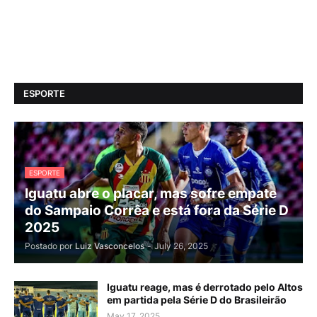
ESPORTE
ESPORTE
Iguatu abre o placar, mas sofre empate
do Sampaio Corrêa e está fora da Série D
2025
Postado por
Luiz Vasconcelos
-
July 26, 2025
Iguatu reage, mas é derrotado pelo Altos
em partida pela Série D do Brasileirão
May 17, 2025