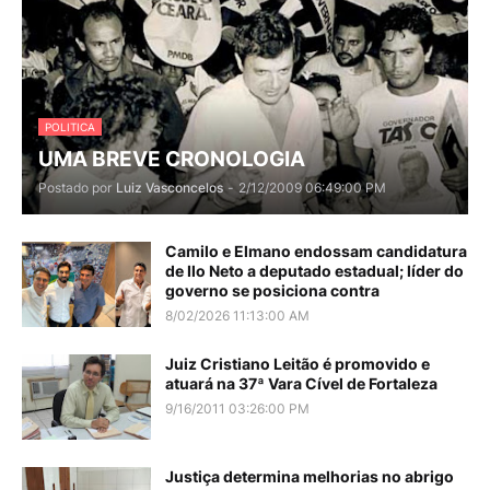
POLITICA
UMA BREVE CRONOLOGIA
Postado por
Luiz Vasconcelos
-
2/12/2009 06:49:00 PM
Camilo e Elmano endossam candidatura
de Ilo Neto a deputado estadual; líder do
governo se posiciona contra
8/02/2026 11:13:00 AM
Juiz Cristiano Leitão é promovido e
atuará na 37ª Vara Cível de Fortaleza
9/16/2011 03:26:00 PM
Justiça determina melhorias no abrigo