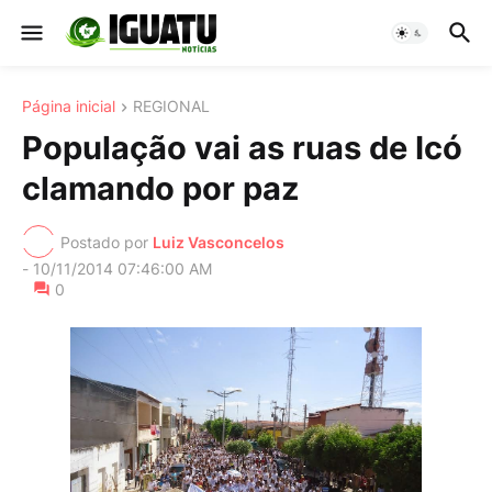
Página inicial
REGIONAL
População vai as ruas de Icó
clamando por paz
Postado por
Luiz Vasconcelos
-
10/11/2014 07:46:00 AM
0