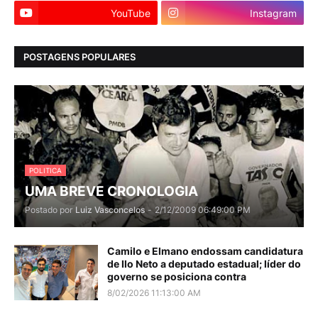
YouTube
Instagram
POSTAGENS POPULARES
POLITICA
UMA BREVE CRONOLOGIA
Postado por
Luiz Vasconcelos
-
2/12/2009 06:49:00 PM
Camilo e Elmano endossam candidatura
de Ilo Neto a deputado estadual; líder do
governo se posiciona contra
8/02/2026 11:13:00 AM