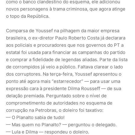
como o banco clandestino do esquema, ele adicionou
novos personagens à trama criminosa, que agora atinge
o topo da República.
Comparsa de Youssef na pilhagem da maior empresa
brasileira, o ex-diretor Paulo Roberto Costa já declarara
aos policiais e procuradores que nos governos do PT a
estatal foi usada para financiar as campanhas do partido
e comprar a fidelidade de legendas aliadas. Parte da lista
de corrompidos já veio a público. Faltava clarear o lado
dos corruptores. Na ter­ça-feira, Youssef apre­sentou o
pon­­to até agora mais “estarrecedor” — para usar uma
expressão cara à pre­sidente Dilma Rous­seff — de sua
delação premiada. Perguntado sobre o nível de
comprometimento de autoridades no esquema de
corrupção na Petrobras, o doleiro foi taxativo:
— O Planalto sabia de tudo!
— Mas quem no Planalto? — perguntou o delegado.
— Lula e Dilma — respondeu o doleiro.