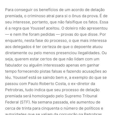
Para conseguir os benefícios de um acordo de delação
premiada, o criminoso atrai para si o ônus da prova. É de
seu interesse, portanto, que não falsifique os fatos. Essa
é a regra que Yous­sef aceitou. O doleiro não apresentou
— e nem lhe foram pedidas — provas do que disse. Por
enquanto, nesta fase do processo, o que mais interessa
aos delegados é ter certeza de que o de­poente atuou
diretamente ou pelo menos presenciou ilegalidades. Ou
seja, querem estar certos de que não lidam com um
fabulador ou alguém interessado apenas em ganhar
tempo for­necendo pistas falsas e fazendo acu­sações ao
léu. Youssef está se saindo bem e, a exemplo do que se
passou com Paulo Roberto Costa, o ex-diretor da
Petrobras, tudo indica que seu processo de delação
premiada será homologado pelo Supremo Tribunal
Federal (STF). Na semana passada, ele aumentou de
cerca de trinta para cinquenta o número de políticos e
autoridades que se valiam da corrupção na Petrobras