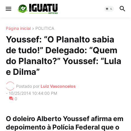
Página inicial
POLITICA
Youssef: “O Planalto sabia
de tudo!” Delegado: “Quem
do Planalto?” Youssef: “Lula
e Dilma”
Postado por
Luiz Vasconcelos
-
10/25/2014 10:44:00 PM
0
O doleiro Alberto Youssef afirma em
depoimento à Polícia Federal que o