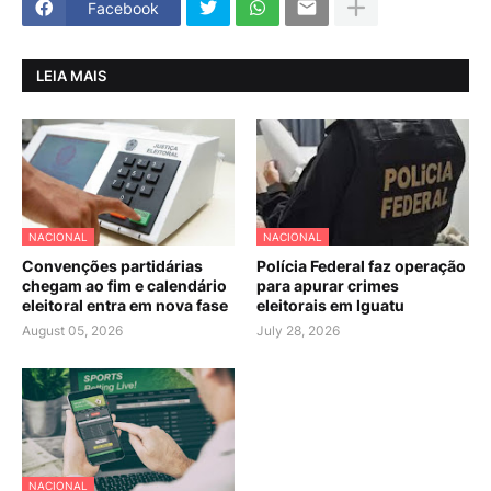
Facebook
LEIA MAIS
NACIONAL
NACIONAL
Convenções partidárias
Polícia Federal faz operação
chegam ao fim e calendário
para apurar crimes
eleitoral entra em nova fase
eleitorais em Iguatu
August 05, 2026
July 28, 2026
NACIONAL