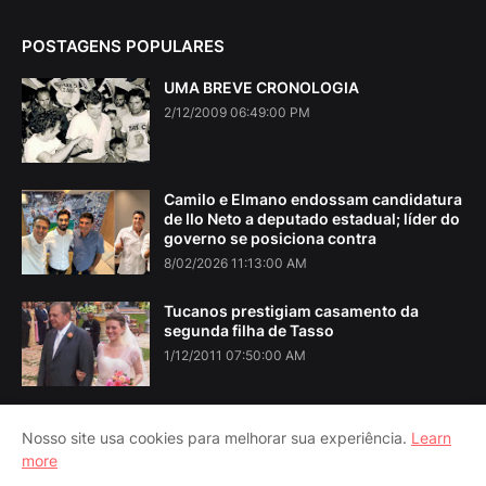
POSTAGENS POPULARES
UMA BREVE CRONOLOGIA
2/12/2009 06:49:00 PM
Camilo e Elmano endossam candidatura
de Ilo Neto a deputado estadual; líder do
governo se posiciona contra
8/02/2026 11:13:00 AM
Tucanos prestigiam casamento da
segunda filha de Tasso
1/12/2011 07:50:00 AM
Nosso site usa cookies para melhorar sua experiência.
Learn
more
Home
About Us
Contact Us
RTL Version