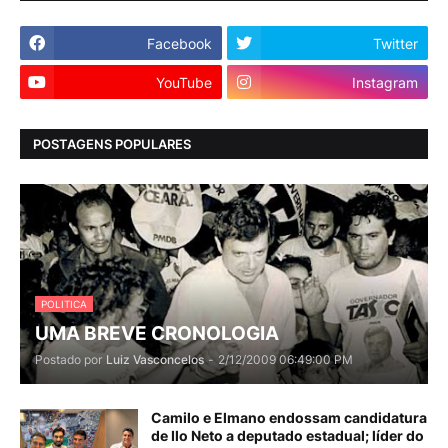
Facebook
Twitter
YouTube
Instagram
POSTAGENS POPULARES
POLITICA
UMA BREVE CRONOLOGIA
Postado por
Luiz Vasconcelos
-
2/12/2009 06:49:00 PM
Camilo e Elmano endossam candidatura
de Ilo Neto a deputado estadual; líder do