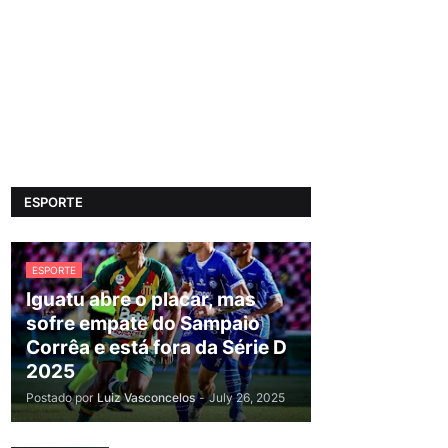
ESPORTE
ESPORTE
Iguatu abre o placar, mas
sofre empate do Sampaio
Corrêa e está fora da Série D
2025
Postado por
Luiz Vasconcelos
-
July 26, 2025