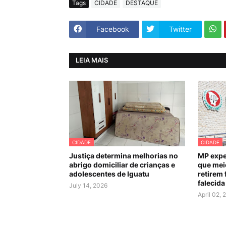
Tags
CIDADE
DESTAQUE
Facebook
Twitter
LEIA MAIS
CIDADE
CIDADE
Justiça determina melhorias no
MP expe
abrigo domiciliar de crianças e
que mei
adolescentes de Iguatu
retirem 
falecida
July 14, 2026
April 02, 