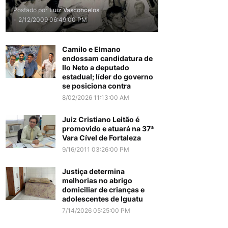
Postado por
Luiz Vasconcelos
-
2/12/2009 06:49:00 PM
Camilo e Elmano
endossam candidatura de
Ilo Neto a deputado
estadual; líder do governo
se posiciona contra
8/02/2026 11:13:00 AM
Juiz Cristiano Leitão é
promovido e atuará na 37ª
Vara Cível de Fortaleza
9/16/2011 03:26:00 PM
Justiça determina
melhorias no abrigo
domiciliar de crianças e
adolescentes de Iguatu
7/14/2026 05:25:00 PM