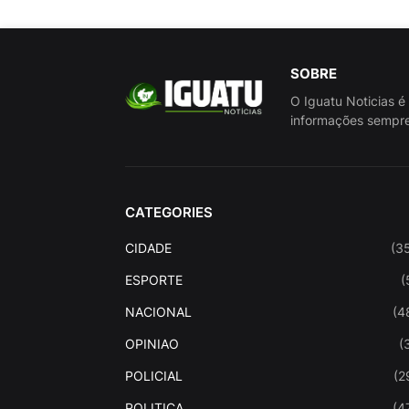
SOBRE
O Iguatu Noticias é
informações sempre
CATEGORIES
CIDADE
(3
ESPORTE
(
NACIONAL
(4
OPINIAO
(
POLICIAL
(2
POLITICA
(4