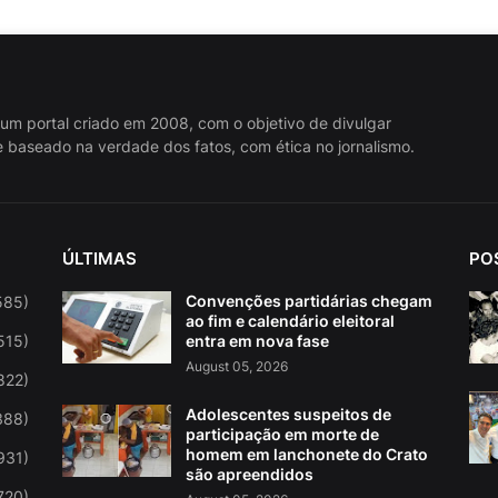
 um portal criado em 2008, com o objetivo de divulgar
 baseado na verdade dos fatos, com ética no jornalismo.
ÚLTIMAS
PO
Convenções partidárias chegam
585)
ao fim e calendário eleitoral
515)
entra em nova fase
August 05, 2026
822)
Adolescentes suspeitos de
388)
participação em morte de
homem em lanchonete do Crato
931)
são apreendidos
720)