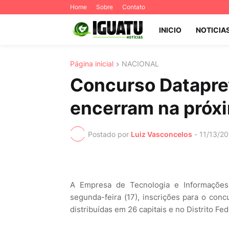
Home
Sobre
Contato
INICIO
NOTICIA
Página inicial
NACIONAL
Concurso Dataprev
encerram na próxi
Postado por
Luiz Vasconcelos
-
11/13/20
A Empresa de Tecnologia e Informações 
segunda-feira (17), inscrições para o conc
distribuídas em 26 capitais e no Distrito Fed