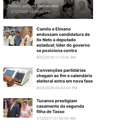
Postado por
Luiz Vasconcelos
-
2/12/2009 06:49:00 PM
Camilo e Elmano
endossam candidatura de
Ilo Neto a deputado
estadual; líder do governo
se posiciona contra
8/02/2026 11:13:00 AM
Convenções partidárias
chegam ao fim e calendário
eleitoral entra em nova fase
8/05/2026 05:43:00 PM
Tucanos prestigiam
casamento da segunda
filha de Tasso
1/12/2011 07:50:00 AM