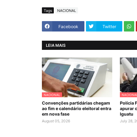
Tags
NACIONAL
Facebook
Twitter
LEIA MAIS
NACIONAL
NACIONA
Convenções partidárias chegam
Polícia 
ao fim e calendário eleitoral entra
apurar c
em nova fase
Iguatu
August 05, 2026
July 28, 