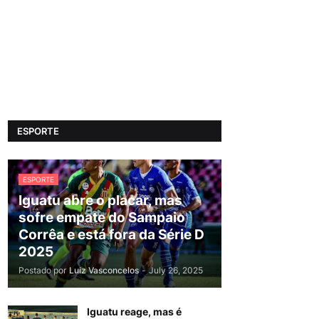
ESPORTE
ESPORTE
Iguatu abre o placar, mas
sofre empate do Sampaio
Corrêa e está fora da Série D
2025
Postado por
Luiz Vasconcelos
-
July 26, 2025
Iguatu reage, mas é