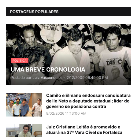
POSTAGENS POPULARES
POLITICA
UMA BREVE CRONOLOGIA
Postado por
Luiz Vasconcelos
-
2/12/2009 06:49:00 PM
Camilo e Elmano endossam candidatura
de Ilo Neto a deputado estadual; líder do
governo se posiciona contra
8/02/2026 11:13:00 AM
Juiz Cristiano Leitão é promovido e
atuará na 37ª Vara Cível de Fortaleza