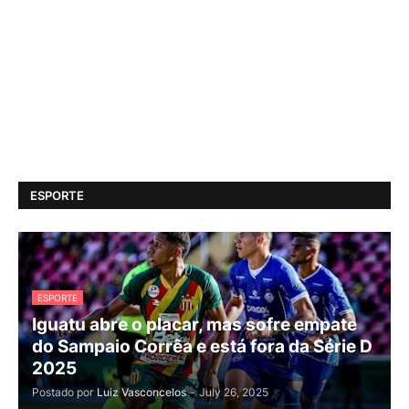
ESPORTE
ESPORTE
Iguatu abre o placar, mas sofre empate
do Sampaio Corrêa e está fora da Série D
2025
Postado por
Luiz Vasconcelos
-
July 26, 2025