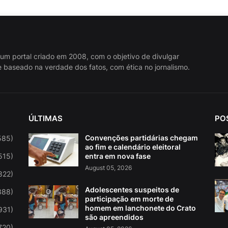
 um portal criado em 2008, com o objetivo de divulgar
 baseado na verdade dos fatos, com ética no jornalismo.
ÚLTIMAS
PO
Convenções partidárias chegam
585)
ao fim e calendário eleitoral
515)
entra em nova fase
August 05, 2026
822)
Adolescentes suspeitos de
388)
participação em morte de
homem em lanchonete do Crato
931)
são apreendidos
720)