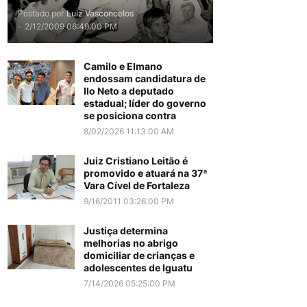
Postado por
Luiz Vasconcelos
-
2/12/2009 06:49:00 PM
Camilo e Elmano
endossam candidatura de
Ilo Neto a deputado
estadual; líder do governo
se posiciona contra
8/02/2026 11:13:00 AM
Juiz Cristiano Leitão é
promovido e atuará na 37ª
Vara Cível de Fortaleza
9/16/2011 03:26:00 PM
Justiça determina
melhorias no abrigo
domiciliar de crianças e
adolescentes de Iguatu
7/14/2026 05:25:00 PM