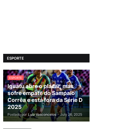
ESPORTE
ESPORTE
Iguatu abre o placar, mas
sofre empate do Sampaio
Corrêa e está fora da Série D
2025
Postado por
Luiz Vasconcelos
-
July 26, 2025