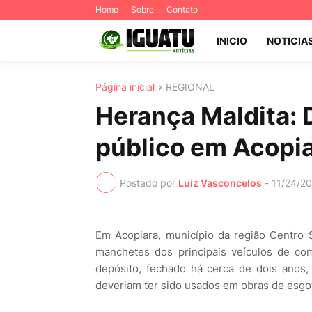
Home
Sobre
Contato
INICIO
NOTICIA
Página inicial
REGIONAL
Herança Maldita: 
público em Acopi
Postado por
Luiz Vasconcelos
-
11/24/2
Em Acopiara, município da região Centro 
manchetes dos principais veículos de co
depósito, fechado há cerca de dois anos
deveriam ter sido usados em obras de esgot