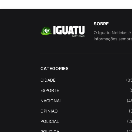
SOBRE
O Iguatu Noticias é
informações sempre
CATEGORIES
CIDADE
(3
ESPORTE
(
NACIONAL
(4
OPINIAO
(
POLICIAL
(2
POLITICA
(4