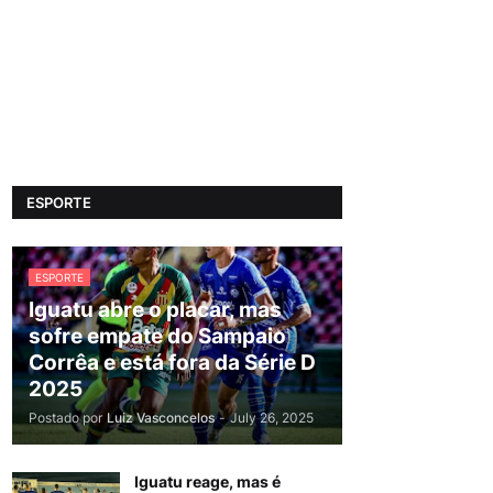
ESPORTE
ESPORTE
Iguatu abre o placar, mas
sofre empate do Sampaio
Corrêa e está fora da Série D
2025
Postado por
Luiz Vasconcelos
-
July 26, 2025
Iguatu reage, mas é