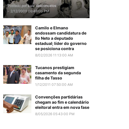
Postado por
Luiz Vasconcelos
-
2/12/2009 06:49:00 PM
Camilo e Elmano
endossam candidatura de
Ilo Neto a deputado
estadual; líder do governo
se posiciona contra
8/02/2026 11:13:00 AM
Tucanos prestigiam
casamento da segunda
filha de Tasso
1/12/2011 07:50:00 AM
Convenções partidárias
chegam ao fim e calendário
eleitoral entra em nova fase
8/05/2026 05:43:00 PM