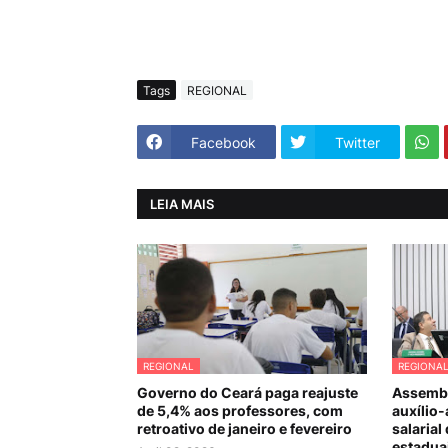
Tags
REGIONAL
Facebook
Twitter
LEIA MAIS
REGIONAL
REGIONA
Governo do Ceará paga reajuste
Assembl
de 5,4% aos professores, com
auxílio-
retroativo de janeiro e fevereiro
salarial
estadua