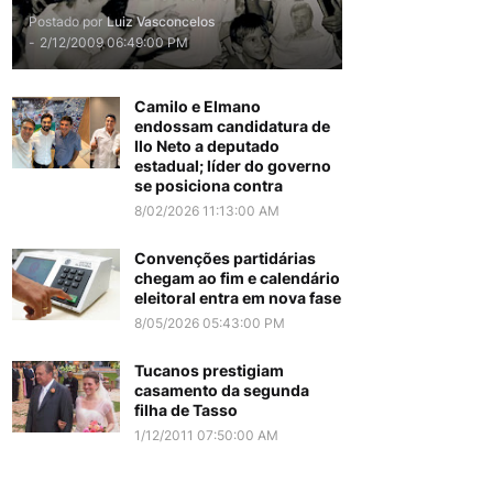
Postado por
Luiz Vasconcelos
-
2/12/2009 06:49:00 PM
Camilo e Elmano
endossam candidatura de
Ilo Neto a deputado
estadual; líder do governo
se posiciona contra
8/02/2026 11:13:00 AM
Convenções partidárias
chegam ao fim e calendário
eleitoral entra em nova fase
8/05/2026 05:43:00 PM
Tucanos prestigiam
casamento da segunda
filha de Tasso
1/12/2011 07:50:00 AM