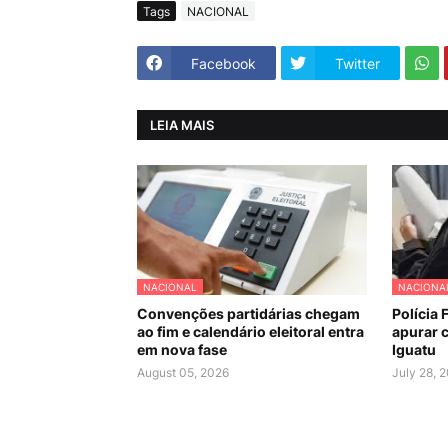
Tags
NACIONAL
Facebook
Twitter
LEIA MAIS
NACIONAL
NACIONA
Convenções partidárias chegam
Polícia 
ao fim e calendário eleitoral entra
apurar c
em nova fase
Iguatu
August 05, 2026
July 28, 