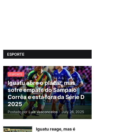
ESPORTE
ESPORTE
Iguatu abre o placar, mas
sofre empate do Sampaio
Corrêa e está fora da Série D
2025
Postado por
Luiz Vasconcelos
-
July 26, 2025
Iguatu reage, mas é