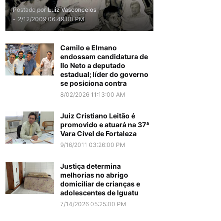
Postado por
Luiz Vasconcelos
-
2/12/2009 06:49:00 PM
Camilo e Elmano
endossam candidatura de
Ilo Neto a deputado
estadual; líder do governo
se posiciona contra
8/02/2026 11:13:00 AM
Juiz Cristiano Leitão é
promovido e atuará na 37ª
Vara Cível de Fortaleza
9/16/2011 03:26:00 PM
Justiça determina
melhorias no abrigo
domiciliar de crianças e
adolescentes de Iguatu
7/14/2026 05:25:00 PM