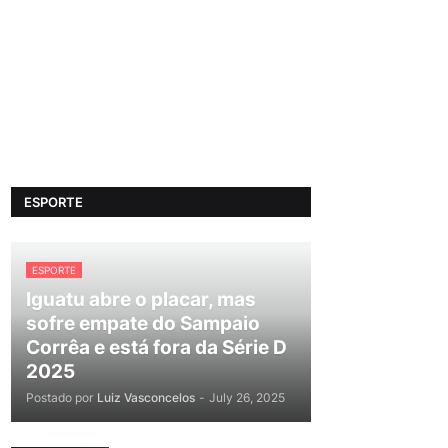
ESPORTE
ESPORTE
Iguatu abre o placar, mas
sofre empate do Sampaio
Corrêa e está fora da Série D
2025
Postado por
Luiz Vasconcelos
-
July 26, 2025