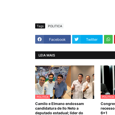
Tags
POLITICA
Facebook
Twitter
LEIA MAIS
POLITICA
POLITICA
Camilo e Elmano endossam
Congres
candidatura de Ilo Neto a
recesso 
deputado estadual; líder do
6×1