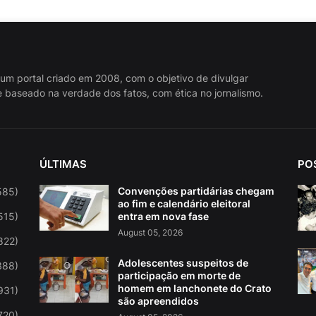
 um portal criado em 2008, com o objetivo de divulgar
 baseado na verdade dos fatos, com ética no jornalismo.
ÚLTIMAS
PO
Convenções partidárias chegam
585)
ao fim e calendário eleitoral
515)
entra em nova fase
August 05, 2026
822)
Adolescentes suspeitos de
388)
participação em morte de
homem em lanchonete do Crato
931)
são apreendidos
720)