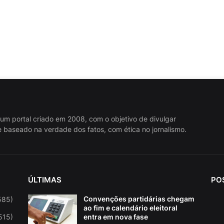
 um portal criado em 2008, com o objetivo de divulgar
 baseado na verdade dos fatos, com ética no jornalismo.
ÚLTIMAS
PO
Convenções partidárias chegam
585)
ao fim e calendário eleitoral
515)
entra em nova fase