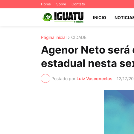
Home
Sobre
Contato
INICIO
NOTICIA
Página inicial
CIDADE
Agenor Neto será
estadual nesta sex
Postado por
Luiz Vasconcelos
-
12/17/2