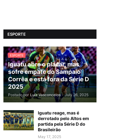
ESPORTE
ESPORTE
Iguatu abre o placar, mas
sofre empate do Sampaio
Corrêa e está fora da Série D
2025
Postado por
Luiz Vasconcelos
-
July 26, 2025
Iguatu reage, mas é
derrotado pelo Altos em
partida pela Série D do
Brasileirão
May 17, 2025