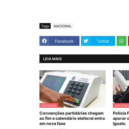
Tags
NACIONAL
Facebook
Twitter
LEIA MAIS
NACIONAL
NACIONA
Convenções partidárias chegam
Polícia 
ao fim e calendário eleitoral entra
apurar c
em nova fase
Iguatu