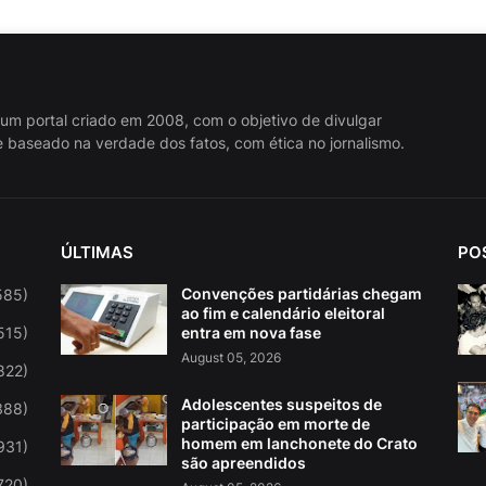
 um portal criado em 2008, com o objetivo de divulgar
 baseado na verdade dos fatos, com ética no jornalismo.
ÚLTIMAS
PO
Convenções partidárias chegam
585)
ao fim e calendário eleitoral
515)
entra em nova fase
August 05, 2026
822)
Adolescentes suspeitos de
388)
participação em morte de
homem em lanchonete do Crato
931)
são apreendidos
720)