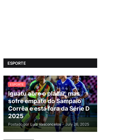
ESPORTE
ESPORTE
Iguatu abre o placar, mas
sofre empate do Sampaio
Corrêa e está fora da Série D
2025
Postado por
Luiz Vasconcelos
-
July 26, 2025