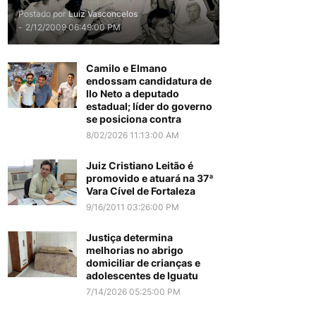
Postado por
Luiz Vasconcelos
-
2/12/2009 06:49:00 PM
Camilo e Elmano
endossam candidatura de
Ilo Neto a deputado
estadual; líder do governo
se posiciona contra
8/02/2026 11:13:00 AM
Juiz Cristiano Leitão é
promovido e atuará na 37ª
Vara Cível de Fortaleza
9/16/2011 03:26:00 PM
Justiça determina
melhorias no abrigo
domiciliar de crianças e
adolescentes de Iguatu
7/14/2026 05:25:00 PM