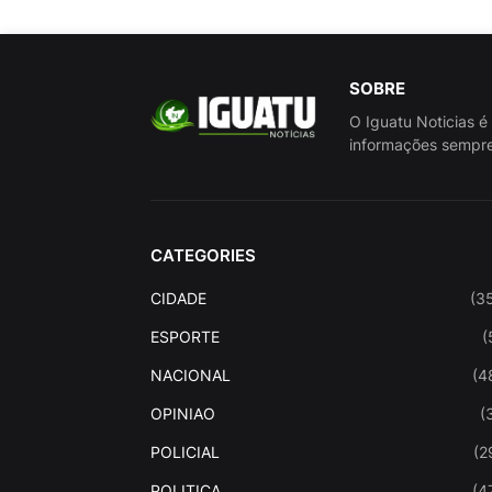
SOBRE
O Iguatu Noticias é
informações sempre
CATEGORIES
CIDADE
(3
ESPORTE
(
NACIONAL
(4
OPINIAO
(
POLICIAL
(2
POLITICA
(4